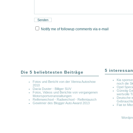
Notify me of followup comments via e-mail
5 interessan
Die 5 beliebtesten Beiträge
Kia sponse
Fotos und Bericht von der Vienna Autoshow
noch die Sk
2010
Opel Specia
Dacia Duster - Billiger SUV
Günstig Ge
Fotos, Videos und Berichte von vergangenen
wertvolle 
Motorsportveranstaltungen
Deutsche w
Reifenwechsel - Radwechsel - Reifentausch
Gebraucht
Gewinner des Blogger Auto Award 2013
Fiat ist Mi
Wordpre