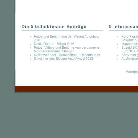
Die 5 beliebtesten Beiträge
5 interessa
Fotos und Bericht von der Vienna Autoshow
Ford Fiesta
2010
Sekunden 
Dacia Duster - Billiger SUV
Machen sie 
Fotos, Videos und Berichte von vergangenen
Suzuki SX4
Motorsportveranstaltungen
EuroNCAP-
Reifenwechsel - Radwechsel - Reifentausch
Chevrolet ge
Gewinner des Blogger Auto Award 2013
Auslieferu
Wordpre