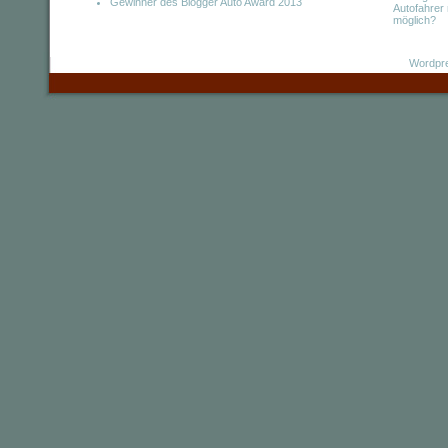
Gewinner des Blogger Auto Award 2013
Autofahrer
möglich?
Wordpre