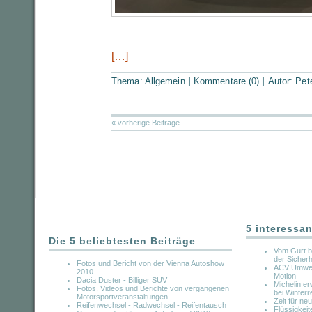
[…]
Thema:
Allgemein
|
Kommentare (0)
|
Autor:
Pet
« vorherige Beiträge
5 interessan
Die 5 beliebtesten Beiträge
Vom Gurt bi
der Sicherh
Fotos und Bericht von der Vienna Autoshow
ACV Umwelt
2010
Motion
Dacia Duster - Billiger SUV
Michelin er
Fotos, Videos und Berichte von vergangenen
bei Winterr
Motorsportveranstaltungen
Zeit für ne
Reifenwechsel - Radwechsel - Reifentausch
Flüssigkeit