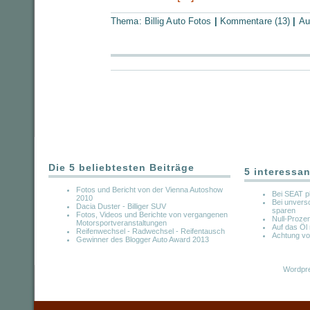
Thema:
Billig Auto Fotos
|
Kommentare (13)
|
Au
Die 5 beliebtesten Beiträge
5 interessan
Fotos und Bericht von der Vienna Autoshow
Bei SEAT p
2010
Bei unvers
Dacia Duster - Billiger SUV
sparen
Fotos, Videos und Berichte von vergangenen
Null-Prozen
Motorsportveranstaltungen
Auf das Öl
Reifenwechsel - Radwechsel - Reifentausch
Achtung vo
Gewinner des Blogger Auto Award 2013
Wordpre