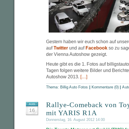
Gestern haben wir euch schon auf uns
auf
Twitter
und auf
Facebook
so zu sage
der Vienna Autoshow gezeigt.
Heute gibt es die 1. Fotos auf billigstau
Tagen folgen weitere Bilder und Bericht
Autoshow 2013.
[…]
Thema:
Billig Auto Fotos
|
Kommentare (0)
|
Aut
Rallye-Comeback von Toy
AUG.
16
mit YARIS R1A
Donnerstag, 16. August 2012 14:00