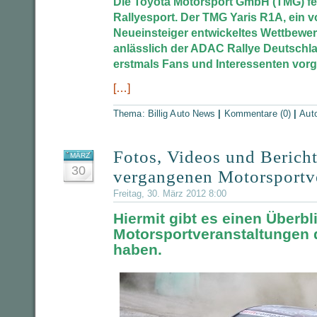
Die Toyota Motorsport GmbH (TMG) fe
Rallyesport. Der TMG Yaris R1A, ein vo
Neueinsteiger entwickeltes Wettbewer
anlässlich der ADAC Rallye Deutschla
erstmals Fans und Interessenten vorge
[…]
Thema:
Billig Auto News
|
Kommentare (0)
|
Aut
Fotos, Videos und Berich
MÄRZ
30
vergangenen Motorsportv
Freitag, 30. März 2012 8:00
Hiermit gibt es einen Überbli
Motorsportveranstaltungen 
haben.