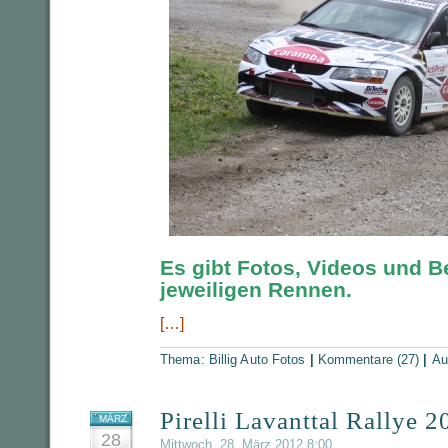
Es gibt Fotos, Videos und B
jeweiligen Rennen.
[…]
Thema:
Billig Auto Fotos
|
Kommentare (27)
|
Au
Pirelli Lavanttal Rallye 
MÄRZ
28
Mittwoch, 28. März 2012 8:00