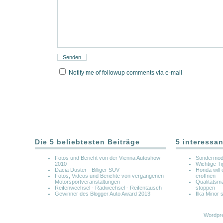
Notify me of followup comments via e-mail
Die 5 beliebtesten Beiträge
5 interessan
Fotos und Bericht von der Vienna Autoshow
Sondermode
2010
Wichtige Ti
Dacia Duster - Billiger SUV
Honda will 
Fotos, Videos und Berichte von vergangenen
eröffnen
Motorsportveranstaltungen
Qualitätsm
Reifenwechsel - Radwechsel - Reifentausch
stoppen
Gewinner des Blogger Auto Award 2013
Ilka Minor 
Wordpre