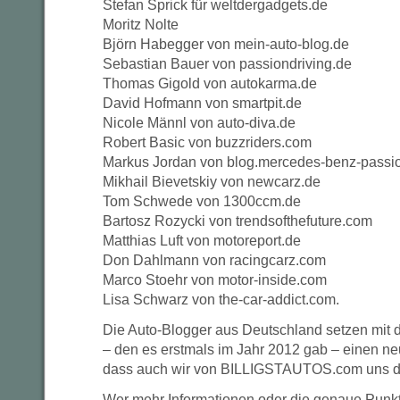
Stefan Sprick für weltdergadgets.de
Moritz Nolte
Björn Habegger von mein-auto-blog.de
Sebastian Bauer von passiondriving.de
Thomas Gigold von autokarma.de
David Hofmann von smartpit.de
Nicole Männl von auto-diva.de
Robert Basic von buzzriders.com
Markus Jordan von blog.mercedes-benz-passi
Mikhail Bievetskiy von newcarz.de
Tom Schwede von 1300ccm.de
Bartosz Rozycki von trendsofthefuture.com
Matthias Luft von motoreport.de
Don Dahlmann von racingcarz.com
Marco Stoehr von motor-inside.com
Lisa Schwarz von the-car-addict.com.
Die Auto-Blogger aus Deutschland setzen mit 
– den es erstmals im Jahr 2012 gab – einen ne
dass auch wir von BILLIGSTAUTOS.com uns da
Wer mehr Informationen oder die genaue Punk