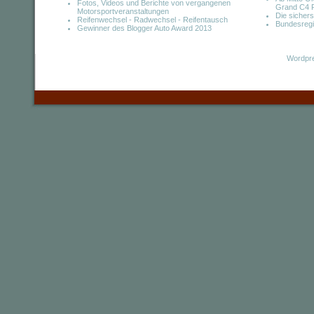
Fotos, Videos und Berichte von vergangenen
Grand C4 
Motorsportveranstaltungen
Die sicher
Reifenwechsel - Radwechsel - Reifentausch
Bundesregi
Gewinner des Blogger Auto Award 2013
Wordpre