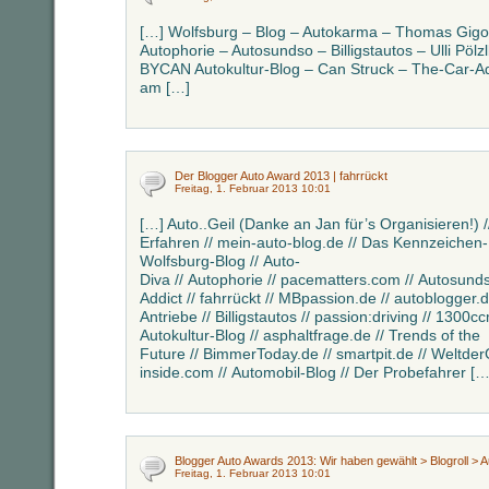
[…] Wolfsburg – Blog – Autokarma – Thomas Gigol
Autophorie – Autosundso – Billigstautos – Ulli Pö
BYCAN Autokultur-Blog – Can Struck – The-Car-Add
am […]
Der Blogger Auto Award 2013 | fahrrückt
Freitag, 1. Februar 2013 10:01
[…] Auto..Geil (Danke an Jan für’s Organisieren!)
Erfahren // mein-auto-blog.de // Das Kennzeichen-
Wolfsburg-Blog // Auto-
Diva // Autophorie // pacematters.com // Autosund
Addict // fahrrückt // MBpassion.de // autoblogger.d
Antriebe // Billigstautos // passion:driving // 130
Autokultur-Blog // asphaltfrage.de // Trends of the
Future // BimmerToday.de // smartpit.de // Weltder
inside.com // Automobil-Blog // Der Probefahrer […
Blogger Auto Awards 2013: Wir haben gewählt > Blogroll > A
Freitag, 1. Februar 2013 10:01