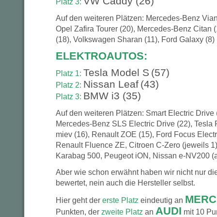
VW Caddy (26)
Platz 3:
Auf den weiteren Plätzen: Mercedes-Benz Viano
Opel Zafira Tourer (20), Mercedes-Benz Citan 
(18), Volkswagen Sharan (11), Ford Galaxy (8)
ELEKTROAUTOS:
Tesla Model S
(57)
Platz 1:
Nissan Leaf
(43)
Platz 2:
BMW i3 (35)
Platz 3:
Auf den weiteren Plätzen: Smart Electric Drive 
Mercedes-Benz SLS Electric Drive (22), Tesla R
miev (16), Renault ZOE (15), Ford Focus Electric
Renault Fluence ZE, Citroen C-Zero (jeweils 1
Karabag 500, Peugeot iON, Nissan e-NV200 (al
Aber wie schon erwähnt haben wir nicht nur die
bewertet, nein auch die Hersteller selbst.
MERC
Hier geht der
erste Platz
eindeutig an
AUDI
Punkten, der
zweite Platz
an
mit 10 Pu