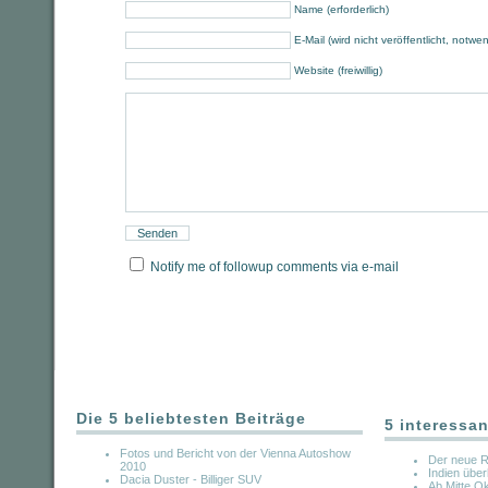
Name (erforderlich)
E-Mail (wird nicht veröffentlicht, notwe
Website (freiwillig)
Notify me of followup comments via e-mail
Die 5 beliebtesten Beiträge
5 interessan
Fotos und Bericht von der Vienna Autoshow
Der neue Re
2010
Indien übe
Dacia Duster - Billiger SUV
Ab Mitte O