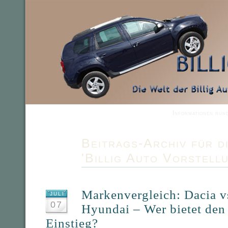
Informationen run
Beitrags-Archiv für d
'Billig Auto Vorstell
Markenvergleich: Dacia v
JULI
07
Hyundai – Wer bietet den
Einstieg?