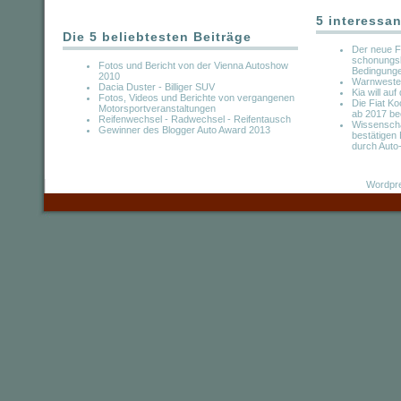
5 interessan
Die 5 beliebtesten Beiträge
Der neue F
schonungsl
Fotos und Bericht von der Vienna Autoshow
Bedingung
2010
Warnwestenp
Dacia Duster - Billiger SUV
Kia will au
Fotos, Videos und Berichte von vergangenen
Die Fiat Ko
Motorsportveranstaltungen
ab 2017 be
Reifenwechsel - Radwechsel - Reifentausch
Wissenscha
Gewinner des Blogger Auto Award 2013
bestätigen 
durch Auto
Wordpre