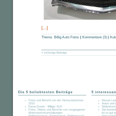
[…]
Thema:
Billig Auto Fotos
|
Kommentare (3)
|
Aut
« vorherige Beiträge
Die 5 beliebtesten Beiträge
5 interessan
Fotos und Bericht von der Vienna Autoshow
Nissan Lea
2010
Autos und d
Dacia Duster - Billiger SUV
Weltrekord
Fotos, Videos und Berichte von vergangenen
Die Autoind
Motorsportveranstaltungen
ist so gut w
Reifenwechsel - Radwechsel - Reifentausch
Volvo möch