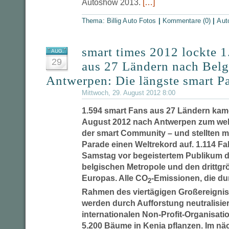
Autoshow 2013.
[…]
Thema:
Billig Auto Fotos
|
Kommentare (0)
|
Aut
smart times 2012 lockte 1
AUG.
29
aus 27 Ländern nach Belg
Antwerpen: Die längste smart P
Mittwoch, 29. August 2012 8:00
1.594 smart Fans aus 27 Ländern kame
August 2012 nach Antwerpen zum welt
der smart Community – und stellten mi
Parade einen Weltrekord auf. 1.114 
Samstag vor begeistertem Publikum d
belgischen Metropole und den drittg
Europas. Alle CO
-Emissionen, die du
2
Rahmen des viertägigen Großereignis
werden durch Aufforstung neutralisie
internationalen Non-Profit-Organisati
5.200 Bäume in Kenia pflanzen. Im näc