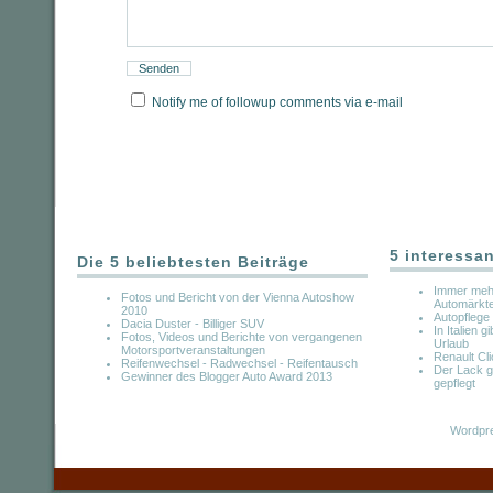
Notify me of followup comments via e-mail
5 interessa
Die 5 beliebtesten Beiträge
Immer meh
Fotos und Bericht von der Vienna Autoshow
Automärkt
2010
Autopflege
Dacia Duster - Billiger SUV
In Italien g
Fotos, Videos und Berichte von vergangenen
Urlaub
Motorsportveranstaltungen
Renault Cl
Reifenwechsel - Radwechsel - Reifentausch
Der Lack g
Gewinner des Blogger Auto Award 2013
gepflegt
Wordpre