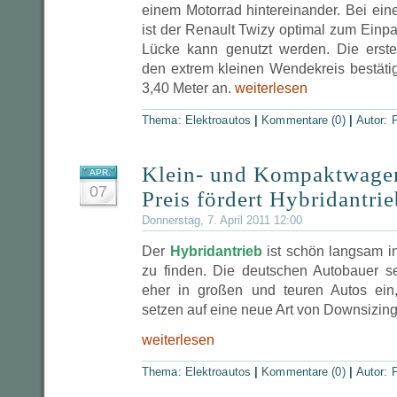
einem Motorrad hintereinander. Bei ein
ist der Renault Twizy optimal zum Einpar
Lücke kann genutzt werden. Die ers
den extrem kleinen Wendekreis bestätig
3,40 Meter an.
weiterlesen
Thema:
Elektroautos
|
Kommentare (0)
|
Autor:
P
Klein- und Kompaktwagen
APR.
07
Preis fördert Hybridantrie
Donnerstag, 7. April 2011 12:00
Der
Hybridantrieb
ist schön langsam i
zu finden. Die deutschen Autobauer s
eher in großen und teuren Autos ein
setzen auf eine neue Art von Downsizing
weiterlesen
Thema:
Elektroautos
|
Kommentare (0)
|
Autor:
P