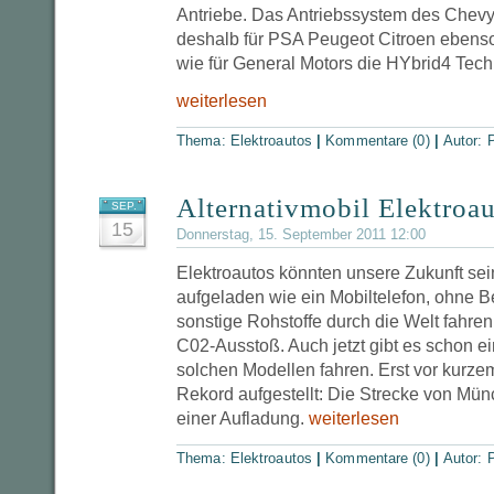
Antriebe. Das Antriebssystem des Chevy
deshalb für PSA Peugeot Citroen ebens
wie für General Motors die HYbrid4 Tec
weiterlesen
Thema:
Elektroautos
|
Kommentare (0)
|
Autor:
P
Alternativmobil Elektroa
SEP.
15
Donnerstag, 15. September 2011 12:00
Elektroautos könnten unsere Zukunft sein
aufgeladen wie ein Mobiltelefon, ohne B
sonstige Rohstoffe durch die Welt fahre
C02-Ausstoß. Auch jetzt gibt es schon ein
solchen Modellen fahren. Erst vor kurze
Rekord aufgestellt: Die Strecke von Mün
einer Aufladung.
weiterlesen
Thema:
Elektroautos
|
Kommentare (0)
|
Autor:
P