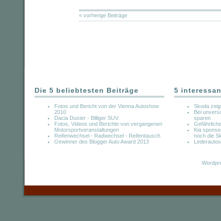
« vorherige Beiträge
Die 5 beliebtesten Beiträge
5 interessan
Fotos und Bericht von der Vienna Autoshow
Skoda zeig
2010
Bei unvers
Dacia Duster - Billiger SUV
sparen
Fotos, Videos und Berichte von vergangenen
Gefährlich
Motorsportveranstaltungen
Kia sponse
Reifenwechsel - Radwechsel - Reifentausch
noch die Sk
Gewinner des Blogger Auto Award 2013
Lederautos
Wordpre