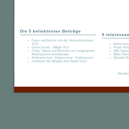
Die 5 beliebtesten Beiträge
5 interessa
Fotos und Bericht von der Vienna Autoshow
2010
Autos müss
Dacia Duster - Billiger SUV
Neuer Rena
Fotos, Videos und Berichte von vergangenen
WM-Tippspi
Motorsportveranstaltungen
Bilder Vie
Reifenwechsel - Radwechsel - Reifentausch
Michelin Re
Gewinner des Blogger Auto Award 2013
Wordpre