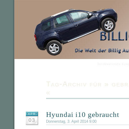
Informationen run
Tag-Archiv für » geb
«
Hyundai i10 gebraucht
APR.
03
Donnerstag, 3. April 2014 9:00