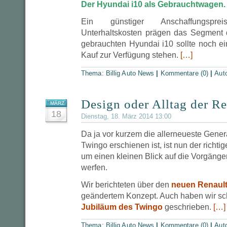
Der Hyundai i10 als Gebrauchtwagen.
Ein günstiger Anschaffungspr
Unterhaltskosten prägen das Segment 
gebrauchten Hyundai i10 sollte noch 
Kauf zur Verfügung stehen.
[…]
Thema:
Billig Auto News
|
Kommentare (0)
|
Aut
Design oder Alltag der R
MÄRZ
18
Dienstag, 18. März 2014 13:00
Da ja vor kurzem die allerneueste Gener
Twingo erschienen ist, ist nun der richt
um einen kleinen Blick auf die Vorgänge
werfen.
Wir berichteten über den
neuen Renaul
geändertem Konzept. Auch haben wir s
Jubiläum des Twingo
geschrieben.
[…]
Thema:
Billig Auto News
|
Kommentare (0)
|
Aut