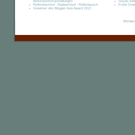
Motorsportveranstaltungen
Suzuki Swif
Reifenwechsel - Radwechsel - Reifentausch
Frohe Oste
Gewinner des Blogger Auto Award 2013
Wordpre