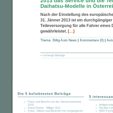
2013 das Service und die Te
Daihatsu-Modelle in Österre
Nach der Einstellung des europäisch
31. Jänner 2013 ist ein durchgängiger
Teileversorgung für alle Fahrer eines 
gewährleistet.
[…]
Thema:
Billig Auto News
|
Kommentare (0)
|
Aut
« vorherige Beiträge
Die 5 beliebtesten Beiträge
5 interessan
Fotos und Bericht von der Vienna Autoshow
2010
fehlgeschl
Dacia Duster - Billiger SUV
Kia lädt zu
Fotos, Videos und Berichte von vergangenen
ARD-Fernse