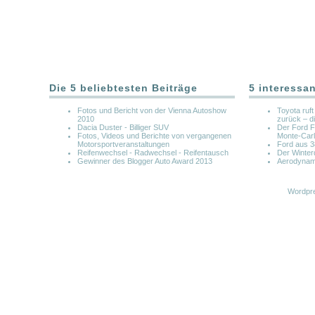
Die 5 beliebtesten Beiträge
5 interessa
Fotos und Bericht von der Vienna Autoshow
Toyota ruf
2010
zurück – d
Dacia Duster - Billiger SUV
Der Ford F
Fotos, Videos und Berichte von vergangenen
Monte-Car
Motorsportveranstaltungen
Ford aus 3
Reifenwechsel - Radwechsel - Reifentausch
Der Winter
Gewinner des Blogger Auto Award 2013
Aerodynami
Wordpre