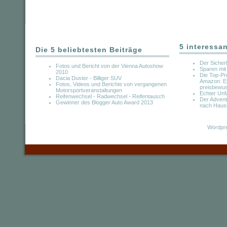
5 interessa
Die 5 beliebtesten Beiträge
Der Sicherh
Fotos und Bericht von der Vienna Autoshow
Sparen mit
2010
Die Top-Pr
Dacia Duster - Billiger SUV
Amazon: Ei
Fotos, Videos und Berichte von vergangenen
preisbewus
Motorsportveranstaltungen
Echter Unfa
Reifenwechsel - Radwechsel - Reifentausch
Der Adven
Gewinner des Blogger Auto Award 2013
nach Haus
Wordpre