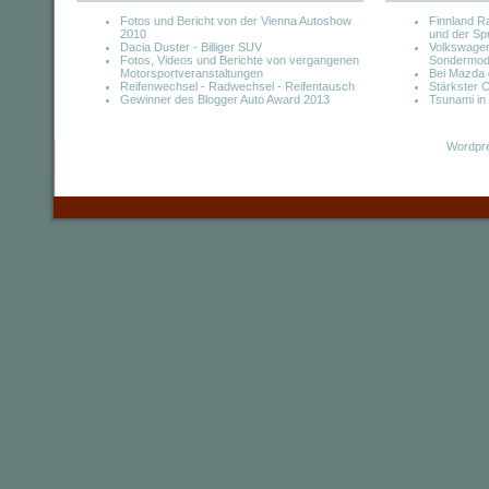
Fotos und Bericht von der Vienna Autoshow
Finnland Ra
2010
und der Sp
Dacia Duster - Billiger SUV
Volkswagen
Fotos, Videos und Berichte von vergangenen
Sondermode
Motorsportveranstaltungen
Bei Mazda 
Reifenwechsel - Radwechsel - Reifentausch
Stärkster C
Gewinner des Blogger Auto Award 2013
Tsunami in
Wordpre