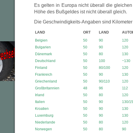
Es gelten in Europa nicht überall die gleiche
Höhe des Bußgeldes ist nicht überall gleich.
Die Geschwindigkeits-Angaben sind Kilometer 
LAND
ORT
LAND
AUTO
Belgien
50
90
120
Bulgarien
50
90
120
Dänemark
50
80
130
Deutschland
50
100
~130
Finland
50
80/100
120
Frankreich
50
90
130
Griechenland
50
90/110
120
Großbritannien
48
96
112
Irland
50
80
120
Italien
50
90
130/1
Kroatien
50
90
130
Luxemburg
50
90
130
Niederlande
50
80
120
Norwegen
50
80
90