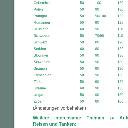
Österreich
50
100
130
Polen
50
90
130
Portugal
50
90/100
120
Rumänien
50
90
120
Russland
60
90
110
Schweden
50
70/90
110
Schweiz
50
80
120
Serbien
60
80
120
Slowakei
50
90
130
Slowenien
50
90
130
Spanien
50
90
120
Tschechien
50
90
130
Türkei
50
90
120
Ukraine
60
90
130
Ungarn
50
90
130
Zypern
50
80
100
(Änderungen vorbehalten)
Weitere interessante Themen zu Aut
Reisen und Tanken: