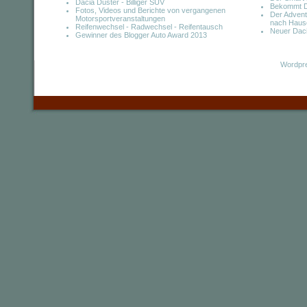
Dacia Duster - Billiger SUV
Bekommt D
Fotos, Videos und Berichte von vergangenen
Der Adven
Motorsportveranstaltungen
nach Haus
Reifenwechsel - Radwechsel - Reifentausch
Neuer Daci
Gewinner des Blogger Auto Award 2013
Wordpre