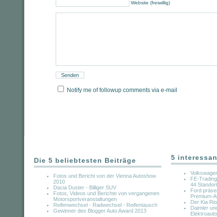
Website (freiwillig)
Notify me of followup comments via e-mail
5 interessan
Die 5 beliebtesten Beiträge
Volkswagen
Fotos und Bericht von der Vienna Autoshow
FE-Trading 
2010
44 Standort
Dacia Duster - Billiger SUV
Ford präsen
Fotos, Videos und Berichte von vergangenen
Premium-Au
Motorsportveranstaltungen
Der Kia Rio
Reifenwechsel - Radwechsel - Reifentausch
Daimler u
Gewinner des Blogger Auto Award 2013
Elektroauto