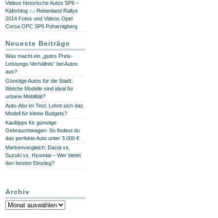
Videos historische Autos SP6 –
Käferblog
zu
Rebenland Rallye
2014 Fotos und Videos Opel
Corsa OPC SP6 Poharnigberg
Neueste Beiträge
Was macht ein „gutes Preis-
Leistungs-Verhältnis“ bei Autos
aus?
Günstige Autos für die Stadt:
Welche Modelle sind ideal für
urbane Mobilität?
Auto-Abo im Test: Lohnt sich das
Modell für kleine Budgets?
Kauftipps für günstige
Gebrauchtwagen: So findest du
das perfekte Auto unter 3.000 €
Markenvergleich: Dacia vs.
Suzuki vs. Hyundai – Wer bietet
den besten Einstieg?
Archiv
Archiv