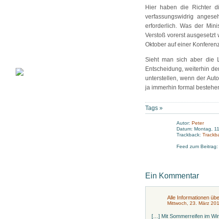
Hier haben die Richter di
verfassungswidrig anges
erforderlich. Was der Mini
Verstoß vorerst ausgesetzt
Oktober auf einer Konferen
Sieht man sich aber die 
Entscheidung, weiterhin den
unterstellen, wenn der Aut
ja immerhin formal bestehe
Tags »
Autor:
Peter
Datum: Montag, 11
Trackback:
Trackb
Feed zum Beitrag
Ein Kommentar
Alle Informationen übe
Mittwoch, 23. März 20
[…] Mit Sommerreifen im Win