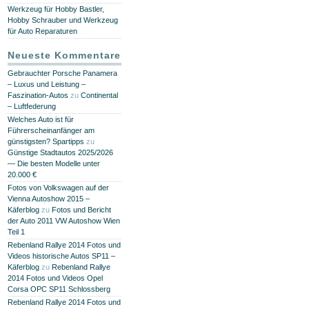
Werkzeug für Hobby Bastler,
Hobby Schrauber und Werkzeug
für Auto Reparaturen
Neueste Kommentare
Gebrauchter Porsche Panamera
– Luxus und Leistung –
Faszination-Autos
zu
Continental
– Luftfederung
Welches Auto ist für
Führerscheinanfänger am
günstigsten? Spartipps
zu
Günstige Stadtautos 2025/2026
— Die besten Modelle unter
20.000 €
Fotos von Volkswagen auf der
Vienna Autoshow 2015 –
Käferblog
zu
Fotos und Bericht
der Auto 2011 VW Autoshow Wien
Teil 1
Rebenland Rallye 2014 Fotos und
Videos historische Autos SP11 –
Käferblog
zu
Rebenland Rallye
2014 Fotos und Videos Opel
Corsa OPC SP11 Schlossberg
Rebenland Rallye 2014 Fotos und