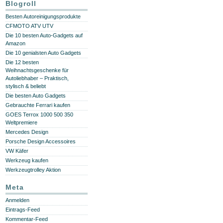
Blogroll
Besten Autoreinigungsprodukte
CFMOTO ATV UTV
Die 10 besten Auto-Gadgets auf
Amazon
Die 10 genialsten Auto Gadgets
Die 12 besten
Weihnachtsgeschenke für
Autoliebhaber – Praktisch,
stylisch & beliebt
Die besten Auto Gadgets
Gebrauchte Ferrari kaufen
GOES Terrox 1000 500 350
Weltpremiere
Mercedes Design
Porsche Design Accessoires
VW Käfer
Werkzeug kaufen
Werkzeugtrolley Aktion
Meta
Anmelden
Eintrags-Feed
Kommentar-Feed