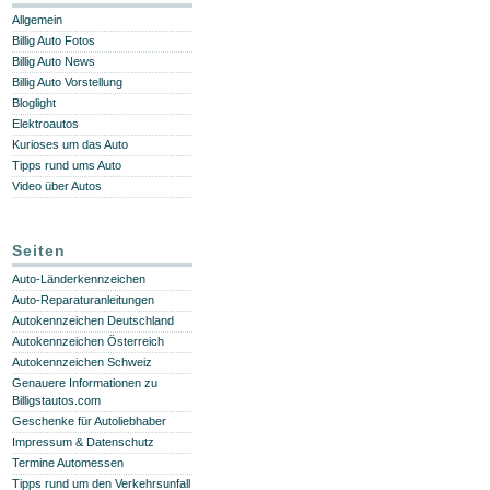
Allgemein
Billig Auto Fotos
Billig Auto News
Billig Auto Vorstellung
Bloglight
Elektroautos
Kurioses um das Auto
Tipps rund ums Auto
Video über Autos
Seiten
Auto-Länderkennzeichen
Auto-Reparaturanleitungen
Autokennzeichen Deutschland
Autokennzeichen Österreich
Autokennzeichen Schweiz
Genauere Informationen zu
Billigstautos.com
Geschenke für Autoliebhaber
Impressum & Datenschutz
Termine Automessen
Tipps rund um den Verkehrsunfall