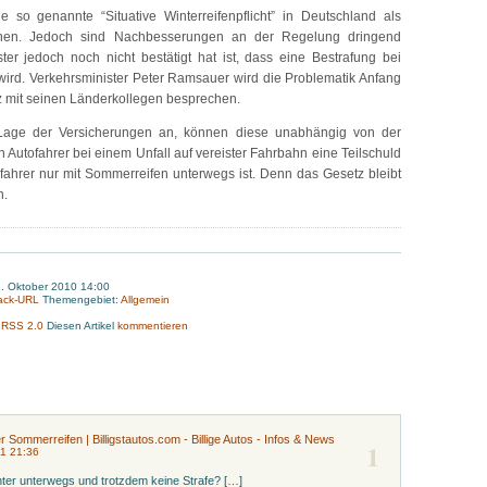
e so genannte “Situative Winterreifenpflicht” in Deutschland als
ehen. Jedoch sind Nachbesserungen an der Regelung dringend
ster jedoch noch nicht bestätigt hat ist, dass eine Bestrafung bei
 wird. Verkehrsminister Peter Ramsauer wird die Problematik Anfang
z mit seinen Länderkollegen besprechen.
Lage der Versicherungen an, können diese unabhängig von der
 Autofahrer bei einem Unfall auf vereister Fahrbahn eine Teilschuld
ofahrer nur mit Sommerreifen unterwegs ist. Denn das Gesetz bleibt
n.
. Oktober 2010 14:00
ack-URL
Themengebiet:
Allgemein
:
RSS 2.0
Diesen Artikel
kommentieren
r Sommerreifen | Billigstautos.com - Billige Autos - Infos & News
1
11 21:36
ter unterwegs und trotzdem keine Strafe? […]