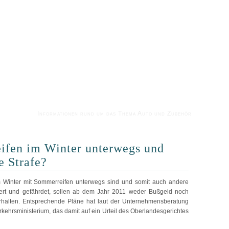
Informationen rund um das Thema Auto und Zubehör
ifen im Winter unterwegs und
e Strafe?
m Winter mit Sommerreifen unterwegs sind und somit auch andere
dert und gefährdet, sollen ab dem Jahr 2011 weder Bußgeld noch
erhalten. Entsprechende Pläne hat laut der Unternehmensberatung
rkehrsministerium, das damit auf ein Urteil des Oberlandesgerichtes