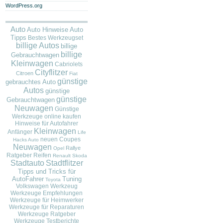
WordPress.org
Auto
Auto
Auto Hinweise
Tipps
Bestes Werkzeugset
billige Autos
billige
billige
Gebrauchtwagen
Kleinwagen
Cabriolets
Cityflitzer
Citroen
Fiat
günstige
gebrauchtes Auto
Autos
günstige
günstige
Gebrauchtwagen
Neuwagen
Günstige
Werkzeuge online kaufen
Hinweise für Autofahrer
Kleinwagen
Anfänger
Life
neuen Coupes
Hacks Auto
Neuwagen
Rallye
Opel
Ratgeber
Reifen
Renault
Skoda
Stadtauto
Stadtflitzer
Tipps und Tricks für
AutoFahrer
Tuning
Toyota
Volkswagen
Werkzeug
Werkzeuge Empfehlungen
Werkzeuge für Heimwerker
Werkzeuge für Reparaturen
Werkzeuge Ratgeber
Werkzeuge Testberichte