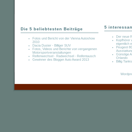
5 interessa
Die 5 beliebtesten Beiträge
Der neue R
Fotos und Bericht von der Vienna Autoshow
Kopfhörer 
2010
eigentlich 
Dacia Duster - Billiger SUV
Peugeot 80
Fotos, Videos und Berichte von vergangenen
Ausstattun
Motorsportveranstaltungen
Günstige A
Reifenwechsel - Radwechsel - Reifentausch
Orlando
Gewinner des Blogger Auto Award 2013
Billig Tanks
Wordpre