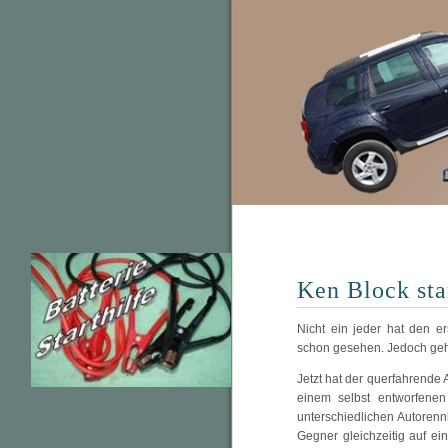
Ken Block st
Nicht ein jeder hat den e
schon gesehen. Jedoch geh
Jetzt hat der querfahrende 
einem selbst entworfenen
unterschiedlichen Autoren
Gegner gleichzeitig auf e