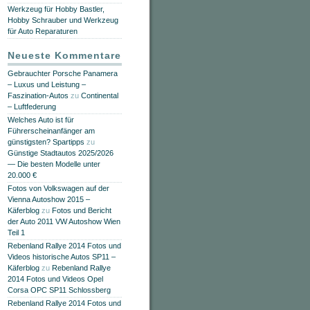
Werkzeug für Hobby Bastler,
Hobby Schrauber und Werkzeug
für Auto Reparaturen
Neueste Kommentare
Gebrauchter Porsche Panamera
– Luxus und Leistung –
Faszination-Autos
zu
Continental
– Luftfederung
Welches Auto ist für
Führerscheinanfänger am
günstigsten? Spartipps
zu
Günstige Stadtautos 2025/2026
— Die besten Modelle unter
20.000 €
Fotos von Volkswagen auf der
Vienna Autoshow 2015 –
Käferblog
zu
Fotos und Bericht
der Auto 2011 VW Autoshow Wien
Teil 1
Rebenland Rallye 2014 Fotos und
Videos historische Autos SP11 –
Käferblog
zu
Rebenland Rallye
2014 Fotos und Videos Opel
Corsa OPC SP11 Schlossberg
Rebenland Rallye 2014 Fotos und