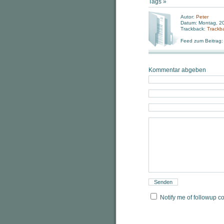
Tags »
Autor:
Peter
Datum: Montag, 2
Trackback:
Trackb
Feed zum Beitrag
Kommentar abgeben
Notify me of followup c