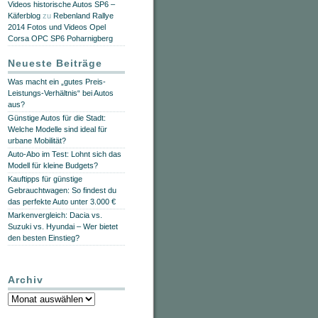
Videos historische Autos SP6 –
Käferblog
zu
Rebenland Rallye
2014 Fotos und Videos Opel
Corsa OPC SP6 Poharnigberg
Neueste Beiträge
Was macht ein „gutes Preis-
Leistungs-Verhältnis“ bei Autos
aus?
Günstige Autos für die Stadt:
Welche Modelle sind ideal für
urbane Mobilität?
Auto-Abo im Test: Lohnt sich das
Modell für kleine Budgets?
Kauftipps für günstige
Gebrauchtwagen: So findest du
das perfekte Auto unter 3.000 €
Markenvergleich: Dacia vs.
Suzuki vs. Hyundai – Wer bietet
den besten Einstieg?
Archiv
Archiv