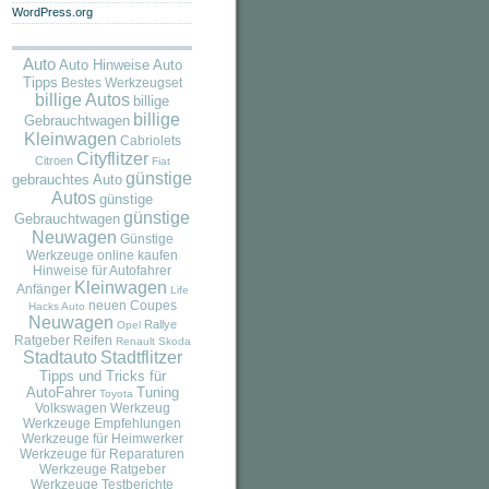
WordPress.org
Auto
Auto
Auto Hinweise
Tipps
Bestes Werkzeugset
billige Autos
billige
billige
Gebrauchtwagen
Kleinwagen
Cabriolets
Cityflitzer
Citroen
Fiat
günstige
gebrauchtes Auto
Autos
günstige
günstige
Gebrauchtwagen
Neuwagen
Günstige
Werkzeuge online kaufen
Hinweise für Autofahrer
Kleinwagen
Anfänger
Life
neuen Coupes
Hacks Auto
Neuwagen
Rallye
Opel
Ratgeber
Reifen
Renault
Skoda
Stadtauto
Stadtflitzer
Tipps und Tricks für
AutoFahrer
Tuning
Toyota
Volkswagen
Werkzeug
Werkzeuge Empfehlungen
Werkzeuge für Heimwerker
Werkzeuge für Reparaturen
Werkzeuge Ratgeber
Werkzeuge Testberichte