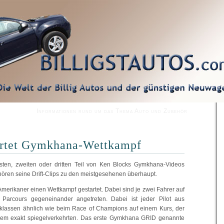
Informationen rund um das Thema Auto und Zubehör
artet Gymkhana-Wettkampf
rsten, zweiten oder dritten Teil von Ken Blocks Gymkhana-Videos
ören seine Drift-Clips zu den meistgesehenen überhaupt.
Amerikaner einen Wettkampf gestartet. Dabei sind je zwei Fahrer auf
 Parcours gegeneinander angetreten. Dabei ist jeder Pilot aus
nklassen ähnlich wie beim Race of Champions auf einem Kurs, der
inem exakt spiegelverkehrten. Das erste Gymkhana GRID genannte