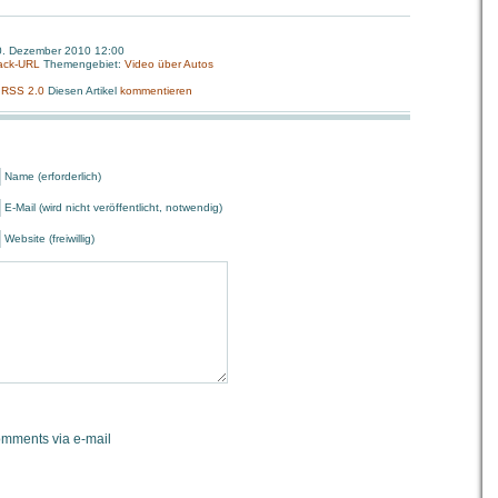
0. Dezember 2010 12:00
ack-URL
Themengebiet:
Video über Autos
:
RSS 2.0
Diesen Artikel
kommentieren
Name (erforderlich)
E-Mail (wird nicht veröffentlicht, notwendig)
Website (freiwillig)
omments via e-mail