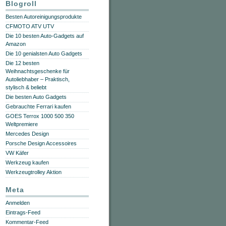
Blogroll
Besten Autoreinigungsprodukte
CFMOTO ATV UTV
Die 10 besten Auto-Gadgets auf
Amazon
Die 10 genialsten Auto Gadgets
Die 12 besten
Weihnachtsgeschenke für
Autoliebhaber – Praktisch,
stylisch & beliebt
Die besten Auto Gadgets
Gebrauchte Ferrari kaufen
GOES Terrox 1000 500 350
Weltpremiere
Mercedes Design
Porsche Design Accessoires
VW Käfer
Werkzeug kaufen
Werkzeugtrolley Aktion
Meta
Anmelden
Eintrags-Feed
Kommentar-Feed