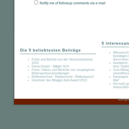
Notify me of followup comments via e-mail
5 interessan
Die 5 beliebtesten Beiträge
Wissenscha
bestätigen 
Fotos und Bericht von der Vienna Autoshow
durch Auto
2010
Autofahrer
Dacia Duster - Billiger SUV
ihrer Typkl
Fotos, Videos und Berichte von vergangenen
Zum Klimagi
Motorsportveranstaltungen
umweltfreu
Reifenwechsel - Radwechsel - Reifentausch
Kampagne “
Gewinner des Blogger Auto Award 2013
Mal”
Kia nutzt 
Autoschlüs
Wordpre