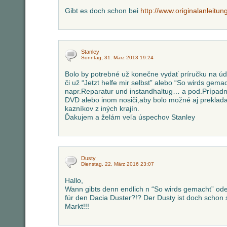
Gibt es doch schon bei
http://www.originalanleitun
Stanley
Sonntag, 31. März 2013 19:24
Bolo by potrebné už konečne vydať príručku na úd
či už “Jetzt helfe mir selbst” alebo “So wirds gema
napr.Reparatur und instandhaltug… a pod.Prípadn
DVD alebo inom nosiči,aby bolo možné aj preklada
kazníkov z iných krajín.
Ďakujem a želám veľa úspechov Stanley
Dusty
Dienstag, 22. März 2016 23:07
Hallo,
Wann gibts denn endlich n “So wirds gemacht” oder 
für den Dacia Duster?!? Der Dusty ist doch schon 
Markt!!!