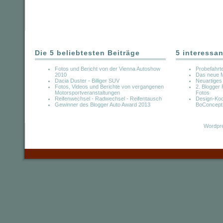
Die 5 beliebtesten Beiträge
5 interessan
Fotos und Bericht von der Vienna Autoshow
Probefahrte
2010
Das neue M
Dacia Duster - Billiger SUV
Neuartiges
Fotos, Videos und Berichte von vergangenen
2. Blogger 
Motorsportveranstaltungen
Fotos
Reifenwechsel - Radwechsel - Reifentausch
Design-Koo
Gewinner des Blogger Auto Award 2013
BoConcept
Wordpre