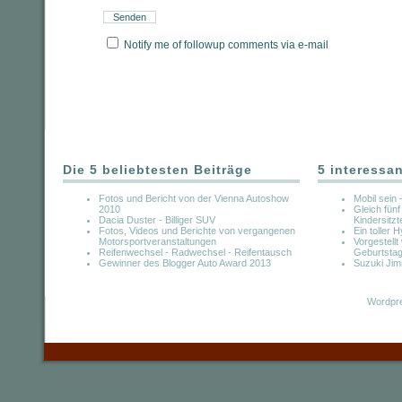
Notify me of followup comments via e-mail
Die 5 beliebtesten Beiträge
5 interessa
Fotos und Bericht von der Vienna Autoshow
Mobil sein 
2010
Gleich fün
Dacia Duster - Billiger SUV
Kindersitz
Fotos, Videos und Berichte von vergangenen
Ein toller 
Motorsportveranstaltungen
Vorgestellt
Reifenwechsel - Radwechsel - Reifentausch
Geburtstag 
Gewinner des Blogger Auto Award 2013
Suzuki Ji
Wordpre