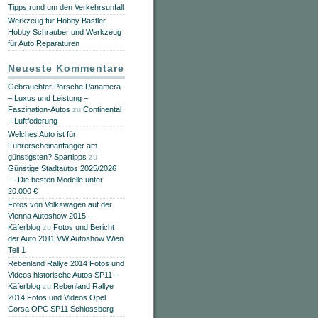
Tipps rund um den Verkehrsunfall
Werkzeug für Hobby Bastler,
Hobby Schrauber und Werkzeug
für Auto Reparaturen
Neueste Kommentare
Gebrauchter Porsche Panamera
– Luxus und Leistung –
Faszination-Autos
zu
Continental
– Luftfederung
Welches Auto ist für
Führerscheinanfänger am
günstigsten? Spartipps
zu
Günstige Stadtautos 2025/2026
— Die besten Modelle unter
20.000 €
Fotos von Volkswagen auf der
Vienna Autoshow 2015 –
Käferblog
zu
Fotos und Bericht
der Auto 2011 VW Autoshow Wien
Teil 1
Rebenland Rallye 2014 Fotos und
Videos historische Autos SP11 –
Käferblog
zu
Rebenland Rallye
2014 Fotos und Videos Opel
Corsa OPC SP11 Schlossberg