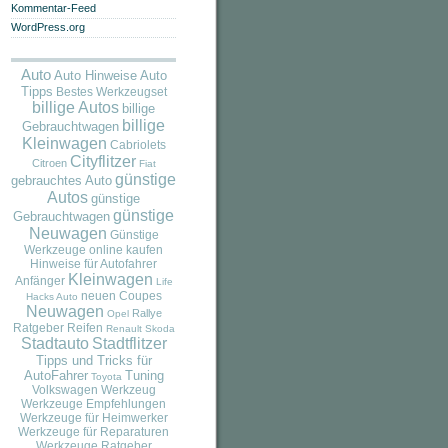
Kommentar-Feed
WordPress.org
Auto
Auto
Auto Hinweise
Tipps
Bestes Werkzeugset
billige Autos
billige
billige
Gebrauchtwagen
Kleinwagen
Cabriolets
Cityflitzer
Citroen
Fiat
günstige
gebrauchtes Auto
Autos
günstige
günstige
Gebrauchtwagen
Neuwagen
Günstige
Werkzeuge online kaufen
Hinweise für Autofahrer
Kleinwagen
Anfänger
Life
neuen Coupes
Hacks Auto
Neuwagen
Rallye
Opel
Ratgeber
Reifen
Renault
Skoda
Stadtauto
Stadtflitzer
Tipps und Tricks für
AutoFahrer
Tuning
Toyota
Volkswagen
Werkzeug
Werkzeuge Empfehlungen
Werkzeuge für Heimwerker
Werkzeuge für Reparaturen
Werkzeuge Ratgeber