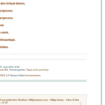
 den Urlaub fahren.
vergessen.
vergessen.
nd.
 steht.
Klimaanlage.
Süden.
5. Juni 2011 8:00
ack-URL
Themengebiet:
Tipps rund ums Auto
:
RSS 2.0
Diesen Artikel
kommentieren
f europäischen Straßen | Billigstautos.com - Billige Autos - Infos & News
1
1 12:00