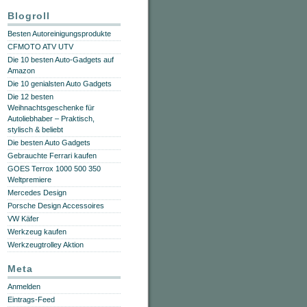
Blogroll
Besten Autoreinigungsprodukte
CFMOTO ATV UTV
Die 10 besten Auto-Gadgets auf
Amazon
Die 10 genialsten Auto Gadgets
Die 12 besten
Weihnachtsgeschenke für
Autoliebhaber – Praktisch,
stylisch & beliebt
Die besten Auto Gadgets
Gebrauchte Ferrari kaufen
GOES Terrox 1000 500 350
Weltpremiere
Mercedes Design
Porsche Design Accessoires
VW Käfer
Werkzeug kaufen
Werkzeugtrolley Aktion
Meta
Anmelden
Eintrags-Feed