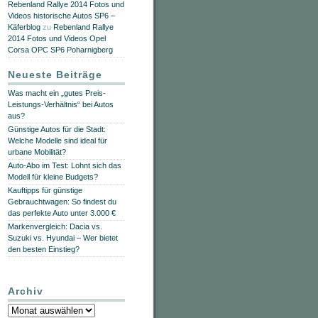
Rebenland Rallye 2014 Fotos und
Videos historische Autos SP6 –
Käferblog
zu
Rebenland Rallye
2014 Fotos und Videos Opel
Corsa OPC SP6 Poharnigberg
Neueste Beiträge
Was macht ein „gutes Preis-
Leistungs-Verhältnis“ bei Autos
aus?
Günstige Autos für die Stadt:
Welche Modelle sind ideal für
urbane Mobilität?
Auto-Abo im Test: Lohnt sich das
Modell für kleine Budgets?
Kauftipps für günstige
Gebrauchtwagen: So findest du
das perfekte Auto unter 3.000 €
Markenvergleich: Dacia vs.
Suzuki vs. Hyundai – Wer bietet
den besten Einstieg?
Archiv
Archiv