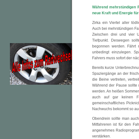
Während mehrstündigen Fa
neue Kraft und Energie für
Zirka ein Viertel aller tö
Auch bei mehrstündigen Fahr
Zwischen drei und vier U
Tiefpunkt. Deswegen soll
begonnen werden. Fährt 
unbedingt einzulegen. S
Fahrers muss sofort der nä
Bereits kurze Unterbrechnu
Spaziergänge an der frisc
die Beine vertreten, vertre
Während der Pause sollte 
werden. An heißen Sommertag
auch auf gar keinen Fa
gemeinschaftliches Pickni
Nachwuchs bekommt so auc
Obendrein sollte man auch
Mitfahreren ist für den Fa
angenehmes Radioprogramm
verstärken.