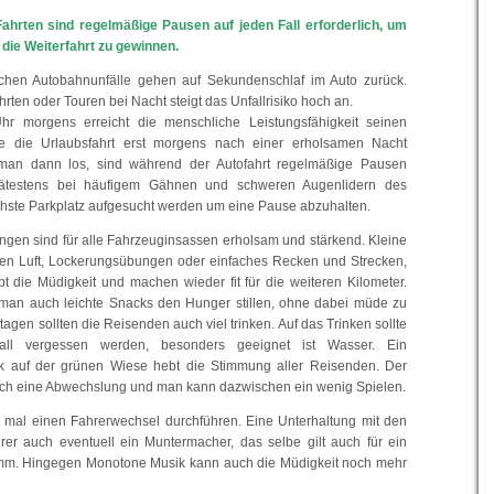
hrten sind regelmäßige Pausen auf jeden Fall erforderlich, um
 die Weiterfahrt zu gewinnen.
dlichen Autobahnunfälle gehen auf Sekundenschlaf im Auto zurück.
ten oder Touren bei Nacht steigt das Unfallrisiko hoch an.
hr morgens erreicht die menschliche Leistungsfähigkeit seinen
te die Urlaubsfahrt erst morgens nach einer erholsamen Nacht
man dann los, sind während der Autofahrt regelmäßige Pausen
pätestens bei häufigem Gähnen und schweren Augenlidern des
chste Parkplatz aufgesucht werden um eine Pause abzuhalten.
ngen sind für alle Fahrzeuginsassen erholsam und stärkend. Kleine
hen Luft, Lockerungsübungen oder einfaches Recken und Strecken,
ibt die Müdigkeit und machen wieder fit für die weiteren Kilometer.
man auch leichte Snacks den Hunger stillen, ohne dabei müde zu
en sollten die Reisenden auch viel trinken. Auf das Trinken sollte
ll vergessen werden, besonders geeignet ist Wasser. Ein
ck auf der grünen Wiese hebt die Stimmung aller Reisenden. Der
h eine Abwechslung und man kann dazwischen ein wenig Spielen.
 mal einen Fahrerwechsel durchführen. Eine Unterhaltung mit den
hrer auch eventuell ein Muntermacher, das selbe gilt auch für ein
. Hingegen Monotone Musik kann auch die Müdigkeit noch mehr