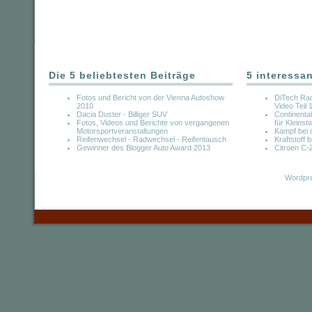
Die 5 beliebtesten Beiträge
5 interessa
Fotos und Bericht von der Vienna Autoshow
DiTech Rac
2010
Video Teil 
Dacia Duster - Billiger SUV
Continenta
Fotos, Videos und Berichte von vergangenen
für Kleins
Motorsportveranstaltungen
Kampf bei 
Reifenwechsel - Radwechsel - Reifentausch
Kraftstoff b
Gewinner des Blogger Auto Award 2013
Citroen C-
Wordpre