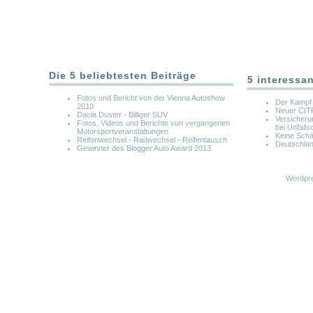
Die 5 beliebtesten Beiträge
5 interessa
Fotos und Bericht von der Vienna Autoshow
Der Kampf
2010
Neuer CI
Dacia Duster - Billiger SUV
Versicheru
Fotos, Videos und Berichte von vergangenen
bei Unfalls
Motorsportveranstaltungen
Keine Schä
Reifenwechsel - Radwechsel - Reifentausch
Deutschlan
Gewinner des Blogger Auto Award 2013
Wordpre