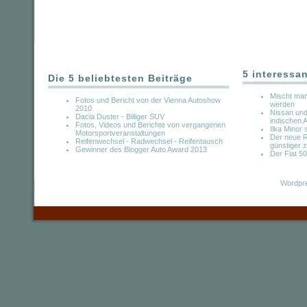
5 interessa
Die 5 beliebtesten Beiträge
Mischt man
Fotos und Bericht von der Vienna Autoshow
werden
2010
Nissan und 
Dacia Duster - Billiger SUV
indischen 
Fotos, Videos und Berichte von vergangenen
Ilka Minor 
Motorsportveranstaltungen
Der neue R
Reifenwechsel - Radwechsel - Reifentausch
günstiger 
Gewinner des Blogger Auto Award 2013
Der Fiat 50
Wordpre