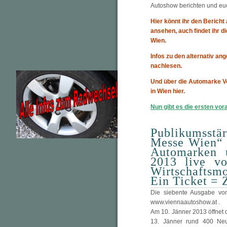
Autoshow berichten und euc
Hier könnt ihr den Berich
ansehen, auch findet ihr 
Wien.
Infos zu den alternativ an
nachlesen.
Und über die Automarke Vo
in Wien hier.
Nun gibt es die ersten vo
Publikumsstä
Messe Wien“ 
Automarken 
2013 live v
Wirtschaftsm
Ein Ticket =
Die siebente Ausgabe von
www.viennaautoshow.at .
Am 10. Jänner 2013 öffnet d
13. Jänner rund 400 Neu