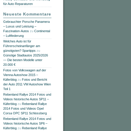
für Auto Reparaturen
Neueste Kommentare
Gebrauchter Porsche Panamera
– Luxus und Leistung –
Faszination-Autos
zu
Continental
– Luftfederung
Welches Auto ist für
Führerscheinanfänger am
günstigsten? Spartipps
zu
Günstige Stadtautos 2025/2026
— Die besten Modelle unter
20.000 €
Fotos von Volkswagen auf der
Vienna Autoshow 2015 –
Käferblog
zu
Fotos und Bericht
der Auto 2011 VW Autoshow Wien
Teil 1
Rebenland Rallye 2014 Fotos und
Videos historische Autos SP11 –
Käferblog
zu
Rebenland Rallye
2014 Fotos und Videos Opel
Corsa OPC SP11 Schlossberg
Rebenland Rallye 2014 Fotos und
Videos historische Autos SP6 –
Käferblog
zu
Rebenland Rallye