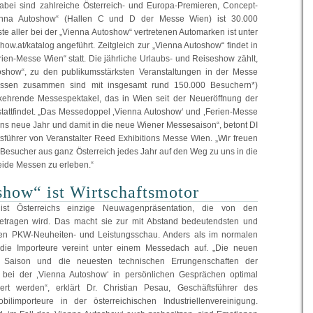
dabei sind zahlreiche Österreich- und Europa-Premieren, Concept-
enna Autoshow“ (Hallen C und D der Messe Wien) ist 30.000
te aller bei der „Vienna Autoshow“ vertretenen Automarken ist unter
w.at/katalog angeführt. Zeitgleich zur „Vienna Autoshow“ findet in
ien-Messe Wien“ statt. Die jährliche Urlaubs- und Reiseshow zählt,
oshow“, zu den publikumsstärksten Veranstaltungen in der Messe
ssen zusammen sind mit insgesamt rund 150.000 Besuchern*)
rkehrende Messespektakel, das in Wien seit der Neueröffnung der
tattfindet. „Das Messedoppel ‚Vienna Autoshow‘ und ‚Ferien-Messe
rt ins neue Jahr und damit in die neue Wiener Messesaison“, betont DI
sführer von Veranstalter Reed Exhibitions Messe Wien. „Wir freuen
e Besucher aus ganz Österreich jedes Jahr auf den Weg zu uns in die
ide Messen zu erleben.“
how“ ist Wirtschaftsmotor
ist Österreichs einzige Neuwagenpräsentation, die von den
getragen wird. Das macht sie zur mit Abstand bedeutendsten und
chen PKW-Neuheiten- und Leistungsschau. Anders als im normalen
r die Importeure vereint unter einem Messedach auf. „Die neuen
Saison und die neuesten technischen Errungenschaften der
n bei der ‚Vienna Autoshow‘ in persönlichen Gesprächen optimal
rt werden“, erklärt Dr. Christian Pesau, Geschäftsführer des
bilimporteure in der österreichischen Industriellenvereinigung.