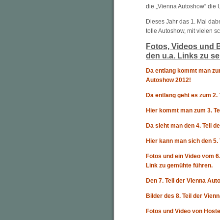
die „Vienna Autoshow“ die 
Dieses Jahr das 1. Mal dab
tolle Autoshow, mit vielen 
Fotos, Videos und B
den u.a. Links zu s
Da entlang kommt man zum 
Autoshow 2012!
Da entlang geht es zum 2.
Hier kommt man zum 3. Tei
Da sieht man den 4. Teil d
Hier kann man sich den 5.
Fotos und ein Video vom 6
Link zu gemühte führen.
Den 7. Teil der Vienna Au
Bilder des 8. Teil der Vie
Fotos und Video von Hoste