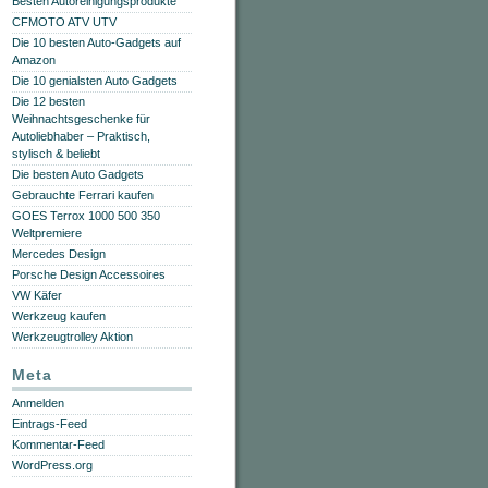
Besten Autoreinigungsprodukte
CFMOTO ATV UTV
Die 10 besten Auto-Gadgets auf
Amazon
Die 10 genialsten Auto Gadgets
Die 12 besten
Weihnachtsgeschenke für
Autoliebhaber – Praktisch,
stylisch & beliebt
Die besten Auto Gadgets
Gebrauchte Ferrari kaufen
GOES Terrox 1000 500 350
Weltpremiere
Mercedes Design
Porsche Design Accessoires
VW Käfer
Werkzeug kaufen
Werkzeugtrolley Aktion
Meta
Anmelden
Eintrags-Feed
Kommentar-Feed
WordPress.org