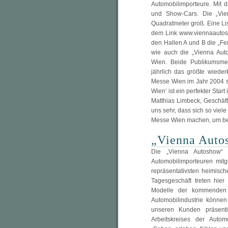
Automobilimporteure. Mit 
und Show-Cars. Die „Vi
Quadratmeter groß. Eine Lis
dem Link www.viennaautosho
den Hallen A und B die „Fer
wie auch die „Vienna Aut
Wien. Beide Publikumsme
jährlich das größte wiede
Messe Wien im Jahr 2004 s
Wien‘ ist ein perfekter Sta
Matthias Limbeck, Geschäft
uns sehr, dass sich so viel
Messe Wien machen, um be
„Vienna Autos
Die „Vienna Autoshow“ 
Automobilimporteuren mit
repräsentativsten heimis
Tagesgeschäft treten hie
Modelle der kommenden 
Automobilindustrie könne
unseren Kunden präsentie
Arbeitskreises der Automo