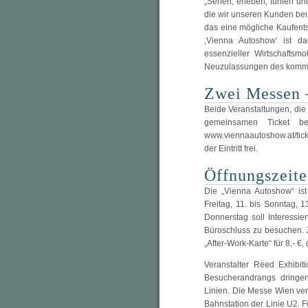
„Sehen, erleben, fühlen un
die wir unseren Kunden bei 
das eine mögliche Kaufentsc
‚Vienna Autoshow‘ ist da
essenzieller Wirtschaftsmo
Neuzulassungen des komm
Zwei Messen –
Beide Veranstaltungen, die
gemeinsamen Ticket be
www.viennaautoshow.at/ticke
der Eintritt frei.
Öffnungszeite
Die „Vienna Autoshow“ is
Freitag, 11. bis Sonntag, 
Donnerstag soll Interessi
Büroschluss zu besuchen. 
„After-Work-Karte“ für 8,- €, 
Veranstalter Reed Exhibi
Besucherandrangs dringen
Linien. Die Messe Wien ver
Bahnstation der Linie U2. F