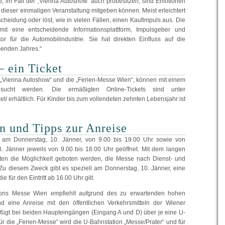
d, im Fall der ‚Vienna Autoshow‘ auch probesitzen, sind Emotionen
dieser einmaligen Veranstaltung mitgeben können. Meist erleichtert
heidung oder löst, wie in vielen Fällen, einen Kaufimpuls aus. Die
mit eine entscheidende Informationsplattform, Impulsgeber und
tor für die Automobilindustrie. Sie hat direkten Einfluss auf die
enden Jahres.“
 ein Ticket
 „Vienna Autoshow“ und die „Ferien-Messe Wien“, können mit einem
sucht werden. Die ermäßigten Online-Tickets sind unter
t/ erhältlich. Für Kinder bis zum vollendeten zehnten Lebensjahr ist
n und Tipps zur Anreise
t am Donnerstag, 10. Jänner, von 9.00 bis 19.00 Uhr sowie von
13. Jänner jeweils von 9.00 bis 18.00 Uhr geöffnet. Mit dem langen
erten die Möglichkeit geboten werden, die Messe nach Dienst- und
Zu diesem Zweck gibt es speziell am Donnerstag, 10. Jänner, eine
die für den Eintritt ab 16.00 Uhr gilt.
tions Messe Wien empfiehlt aufgrund des zu erwartenden hohen
d eine Anreise mit den öffentlichen Verkehrsmitteln der Wiener
fügt bei beiden Haupteingängen (Eingang A und D) über je eine U-
ür die „Ferien-Messe“ wird die U-Bahnstation „Messe/Prater“ und für