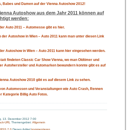
ls, Babes und Damen auf der Vienna Autoshow 2012!
Vienna Autoshow aus dem Jahr 2011 können auf
chtigt werden:
 der Auto 2011 – Automesse gibt es hier.
on der Autoshow in Wien – Auto 2011 kann man unter diesen Link
n der Autoshow in Wien – Auto 2011 kann hier eingesehen werden.
 statt findeten Classic Car Show Vienna, wo man Oldtimer und
er Autohersteller und Automarken bewundern konnte gibt es auf
Vienna Autoshow 2010 gibt es auf diesem Link zu sehen.
 von Automessen und Veranstaltungen wie Auto Crash, Rennen
er Kategorie Billig Auto Fotos.
g, 13. Dezember 2012 7:00
ack-URL
Themengebiet:
Allgemein
:
RSS 2.0
Diesen Artikel
kommentieren