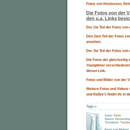
Fotos von Hostessen, Gir
Die Fotos von der 
den u.a. Links besi
Der 1te Teil der Fotos von
Den 2ten Teil der Fotos v
ansehen.
Der 3te Teil der Fotos vo
Die Fotos der gleichzeitig
Youngtimer verschiedenst
diesen Link.
Fotos und Bilder von der 
Weitere Fotos und Videos
und Rallye’s findet ihr in d
Tags »
Autor:
Peter
Datum: Donnersta
Trackback:
Trackb
Feed zum Beitrag