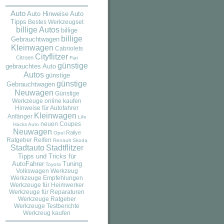
Auto
Auto
Auto Hinweise
Tipps
Bestes Werkzeugset
billige Autos
billige
billige
Gebrauchtwagen
Kleinwagen
Cabriolets
Cityflitzer
Citroen
Fiat
günstige
gebrauchtes Auto
Autos
günstige
günstige
Gebrauchtwagen
Neuwagen
Günstige
Werkzeuge online kaufen
Hinweise für Autofahrer
Kleinwagen
Anfänger
Life
neuen Coupes
Hacks Auto
Neuwagen
Rallye
Opel
Ratgeber
Reifen
Renault
Skoda
Stadtauto
Stadtflitzer
Tipps und Tricks für
AutoFahrer
Tuning
Toyota
Volkswagen
Werkzeug
Werkzeuge Empfehlungen
Werkzeuge für Heimwerker
Werkzeuge für Reparaturen
Werkzeuge Ratgeber
Werkzeuge Testberichte
Werkzeug kaufen