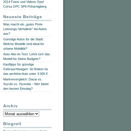
2014 Fotos und Videos Opel
Corsa OPC SP6 Poharnigberg
Neueste Beiträge
Was macht ein „gutes Preis-
Leistungs-Verhältnis“ bei Autos
aus?
Günstige Autos für die Stadt:
Welche Modelle sind ideal für
urbane Mobilität?
Auto-Abo im Test: Lohnt sich das
Modell für kleine Budgets?
Kauftipps für günstige
Gebrauchtwagen: So findest du
das perfekte Auto unter 3.000 €
Markenvergleich: Dacia vs.
Suzuki vs. Hyundai – Wer bietet
den besten Einstieg?
Archiv
Archiv
Blogroll