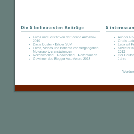
Die 5 beliebtesten Beiträge
5 interessa
Fotos und Bericht von der Vienna Autoshow
Auf der Ra
2010
Gratis Lade
Dacia Duster - Billiger SUV
Lada will 
Fotos, Videos und Berichte von vergangenen
Silvester i
Motorsportveranstaltungen
2012
Reifenwechsel - Radwechsel - Reifentausch
Der Deutsc
Gewinner des Blogger Auto Award 2013
Jahre
Wordpre