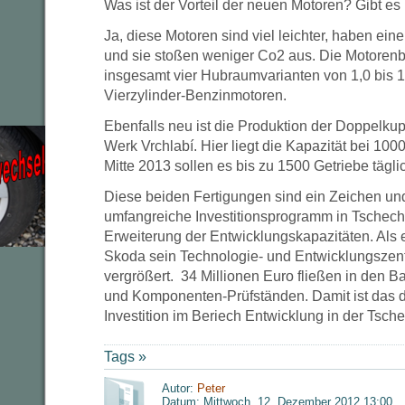
Was ist der Vorteil der neuen Motoren? Gibt es
Ja, diese Motoren sind viel leichter, haben ein
und sie stoßen weniger Co2 aus. Die Motoren
insgesamt vier Hubraumvarianten von 1,0 bis 1,
Vierzylinder-Benzinmotoren.
Ebenfalls neu ist die Produktion der Doppelk
Werk Vrchlabí. Hier liegt die Kapazität bei 100
Mitte 2013 sollen es bis zu 1500 Getriebe tägl
Diese beiden Fertigungen sind ein Zeichen und 
umfangreiche Investitionsprogramm in Tschech
Erweiterung der Entwicklungskapazitäten. Als
Skoda sein Technologie- und Entwicklungszen
vergrößert. 34 Millionen Euro fließen in den 
und Komponenten-Prüfständen. Damit ist das d
Investition im Beriech Entwicklung in der Tsch
Tags »
Autor:
Peter
Datum: Mittwoch, 12. Dezember 2012 13:00