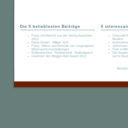
Die 5 beliebtesten Beiträge
5 interessan
Fotos und Bericht von der Vienna Autoshow
Chevrolet 
2010
Musiker
Dacia Duster - Billiger SUV
Automarken
Fotos, Videos und Berichte von vergangenen
Jahreswech
Motorsportveranstaltungen
Putin eröff
Reifenwechsel - Radwechsel - Reifentausch
Die Hauptu
Gewinner des Blogger Auto Award 2013
nur in Deu
Wordpre