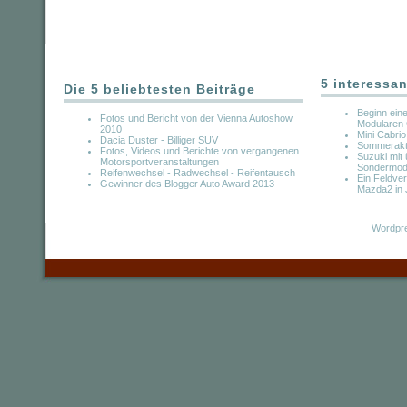
5 interessan
Die 5 beliebtesten Beiträge
Beginn ein
Fotos und Bericht von der Vienna Autoshow
Modularen
2010
Mini Cabri
Dacia Duster - Billiger SUV
Sommerakti
Fotos, Videos und Berichte von vergangenen
Suzuki mit 
Motorsportveranstaltungen
Sondermode
Reifenwechsel - Radwechsel - Reifentausch
Ein Feldve
Gewinner des Blogger Auto Award 2013
Mazda2 in
Wordpre