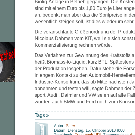
Bioliq-Anlage in Betrieb gegangen. Die Kosten 
sind mit einem Euro bis 1,80 Euro je Liter ange
an, bedenkt man aber das die Spritpreise in d
wesentlich steigen soll, ist dies wiederum sehr b
Die veranschlagte Größenordnung der Produktio
Nicolaus Dahmen vom KIT, weil sie sich sonst n
Kommerzialisierung rechnen würde.
Das Verfahren zur Gewinnung des Kraftstoffs 
heißt Biomass-to-Liquid, kurz BTL. Spätestens i
der Produktion losgehen. Dafür stehe die Fors
in engem Kontakt zu den Automobil-Herstellern. 
Industrie-Konsortium, das ab Mitte nächsten J
abnehmen und testen will, sagte Dahmen der Ze
sport. Audi , Daimler und VW seien auf alle Fäl
würden auch BMW und Ford noch zum Konsort
Tags »
Autor:
Peter
Datum: Dienstag, 15. Oktober 2013 9:00
Trackback:
Trackback-URL
Themengebiet:
Al