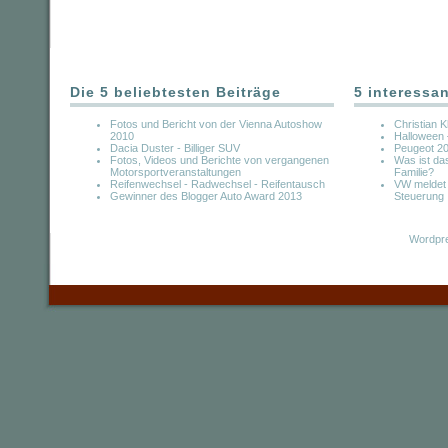
Die 5 beliebtesten Beiträge
5 interessa
Fotos und Bericht von der Vienna Autoshow
Christian K
2010
Halloween 
Dacia Duster - Billiger SUV
Peugeot 2
Fotos, Videos und Berichte von vergangenen
Was ist da
Motorsportveranstaltungen
Familie?
Reifenwechsel - Radwechsel - Reifentausch
VW meldet b
Gewinner des Blogger Auto Award 2013
Steuerung
Wordpre