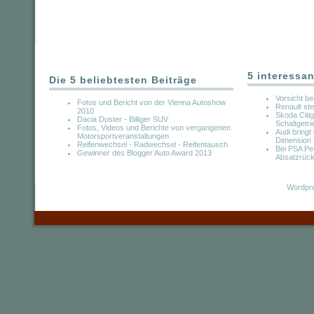
5 interessan
Die 5 beliebtesten Beiträge
Vorsicht b
Fotos und Bericht von der Vienna Autoshow
Renault ste
2010
Skoda Citig
Dacia Duster - Billiger SUV
Schaltgetri
Fotos, Videos und Berichte von vergangenen
Audi bringt
Motorsportveranstaltungen
Dimension
Reifenwechsel - Radwechsel - Reifentausch
Bei PSA Pe
Gewinner des Blogger Auto Award 2013
Absatzrüc
Wordpre