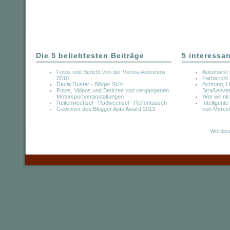
Die 5 beliebtesten Beiträge
5 interessa
Fotos und Bericht von der Vienna Autoshow
Automarkt 
2010
Farbericht
Dacia Duster - Billiger SUV
Achtung, He
Fotos, Videos und Berichte von vergangenen
Straßenve
Motorsportveranstaltungen
Wer will n
Reifenwechsel - Radwechsel - Reifentausch
Intelligent
Gewinner des Blogger Auto Award 2013
von Merce
Wordpre