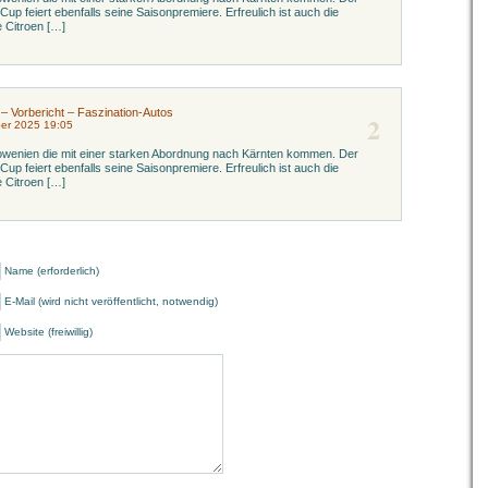
p feiert ebenfalls seine Saisonpremiere. Erfreulich ist auch die
 Citroen […]
 – Vorbericht – Faszination-Autos
2
er 2025 19:05
lowenien die mit einer starken Abordnung nach Kärnten kommen. Der
p feiert ebenfalls seine Saisonpremiere. Erfreulich ist auch die
 Citroen […]
Name (erforderlich)
E-Mail (wird nicht veröffentlicht, notwendig)
Website (freiwillig)