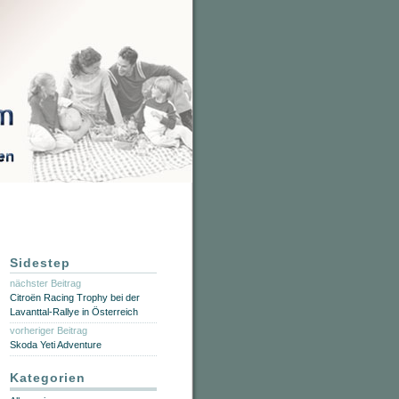
Sidestep
nächster Beitrag
Citroën Racing Trophy bei der
Lavanttal-Rallye in Österreich
vorheriger Beitrag
Skoda Yeti Adventure
Kategorien