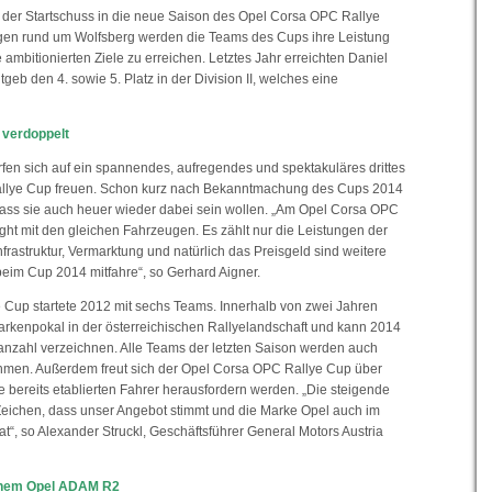
llt der Startschuss in die neue Saison des Opel Corsa OPC Rallye
gen rund um Wolfsberg werden die Teams des Cups ihre Leistung
 ambitionierten Ziele zu erreichen. Letztes Jahr erreichten Daniel
geb den 4. sowie 5. Platz in der Division II, welches eine
 verdoppelt
rfen sich auf ein spannendes, aufregendes und spektakuläres drittes
llye Cup freuen. Schon kurz nach Bekanntmachung des Cups 2014
 dass sie auch heuer wieder dabei sein wollen. „Am Opel Corsa OPC
ight mit den gleichen Fahrzeugen. Es zählt nur die Leistungen der
nfrastruktur, Vermarktung und natürlich das Preisgeld sind weitere
eim Cup 2014 mitfahre“, so Gerhard Aigner.
Cup startete 2012 mit sechs Teams. Innerhalb von zwei Jahren
Markenpokal in der österreichischen Rallyelandschaft und kann 2014
nzahl verzeichnen. Alle Teams der letzten Saison werden auch
hmen. Außerdem freut sich der Opel Corsa OPC Rallye Cup über
 bereits etablierten Fahrer herausfordern werden. „Die steigende
 Zeichen, dass unser Angebot stimmt und die Marke Opel auch im
at“, so Alexander Struckl, Geschäftsführer General Motors Austria
einem Opel ADAM R2