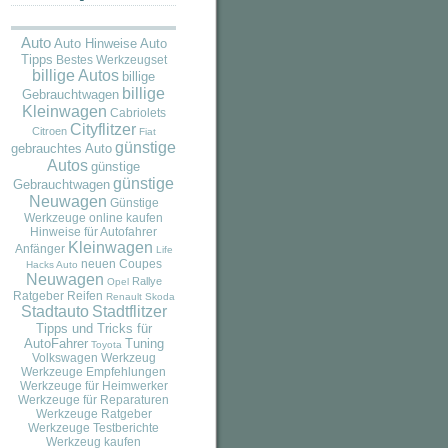
Auto
Auto
Auto Hinweise
Tipps
Bestes Werkzeugset
billige Autos
billige
billige
Gebrauchtwagen
Kleinwagen
Cabriolets
Cityflitzer
Citroen
Fiat
günstige
gebrauchtes Auto
Autos
günstige
günstige
Gebrauchtwagen
Neuwagen
Günstige
Werkzeuge online kaufen
Hinweise für Autofahrer
Kleinwagen
Anfänger
Life
neuen Coupes
Hacks Auto
Neuwagen
Rallye
Opel
Ratgeber
Reifen
Renault
Skoda
Stadtauto
Stadtflitzer
Tipps und Tricks für
AutoFahrer
Tuning
Toyota
Volkswagen
Werkzeug
Werkzeuge Empfehlungen
Werkzeuge für Heimwerker
Werkzeuge für Reparaturen
Werkzeuge Ratgeber
Werkzeuge Testberichte
Werkzeug kaufen