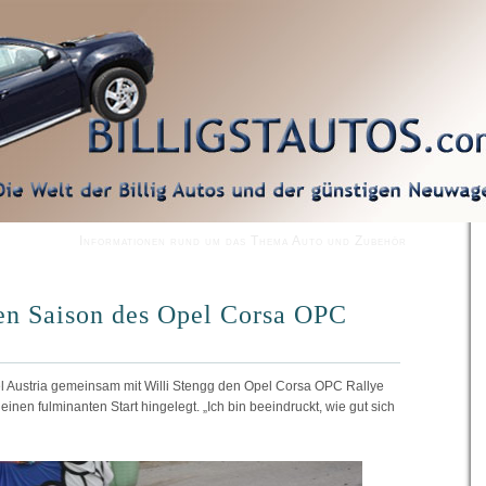
Informationen rund um das Thema Auto und Zubehör
tten Saison des Opel Corsa OPC
l Austria gemeinsam mit Willi Stengg den Opel Corsa OPC Rallye
inen fulminanten Start hingelegt. „Ich bin beeindruckt, wie gut sich