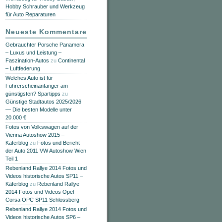
Hobby Schrauber und Werkzeug
für Auto Reparaturen
Neueste Kommentare
Gebrauchter Porsche Panamera
– Luxus und Leistung –
Faszination-Autos
zu
Continental
– Luftfederung
Welches Auto ist für
Führerscheinanfänger am
günstigsten? Spartipps
zu
Günstige Stadtautos 2025/2026
— Die besten Modelle unter
20.000 €
Fotos von Volkswagen auf der
Vienna Autoshow 2015 –
Käferblog
zu
Fotos und Bericht
der Auto 2011 VW Autoshow Wien
Teil 1
Rebenland Rallye 2014 Fotos und
Videos historische Autos SP11 –
Käferblog
zu
Rebenland Rallye
2014 Fotos und Videos Opel
Corsa OPC SP11 Schlossberg
Rebenland Rallye 2014 Fotos und
Videos historische Autos SP6 –