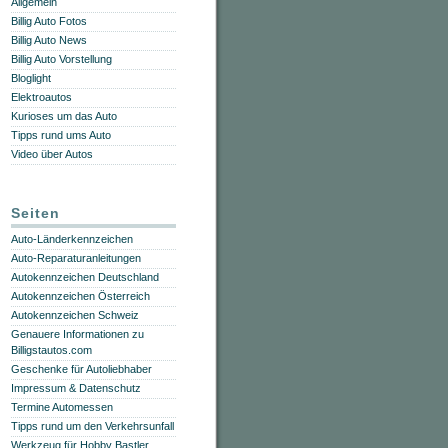
Allgemein
Billig Auto Fotos
Billig Auto News
Billig Auto Vorstellung
Bloglight
Elektroautos
Kurioses um das Auto
Tipps rund ums Auto
Video über Autos
Seiten
Auto-Länderkennzeichen
Auto-Reparaturanleitungen
Autokennzeichen Deutschland
Autokennzeichen Österreich
Autokennzeichen Schweiz
Genauere Informationen zu
Billigstautos.com
Geschenke für Autoliebhaber
Impressum & Datenschutz
Termine Automessen
Tipps rund um den Verkehrsunfall
Werkzeug für Hobby Bastler,