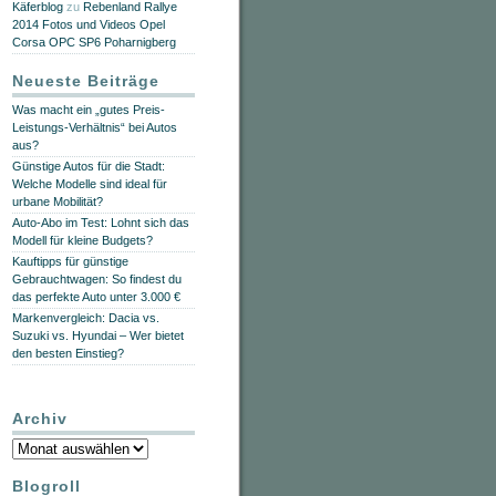
Käferblog
zu
Rebenland Rallye
2014 Fotos und Videos Opel
Corsa OPC SP6 Poharnigberg
Neueste Beiträge
Was macht ein „gutes Preis-
Leistungs-Verhältnis“ bei Autos
aus?
Günstige Autos für die Stadt:
Welche Modelle sind ideal für
urbane Mobilität?
Auto-Abo im Test: Lohnt sich das
Modell für kleine Budgets?
Kauftipps für günstige
Gebrauchtwagen: So findest du
das perfekte Auto unter 3.000 €
Markenvergleich: Dacia vs.
Suzuki vs. Hyundai – Wer bietet
den besten Einstieg?
Archiv
Archiv
Blogroll