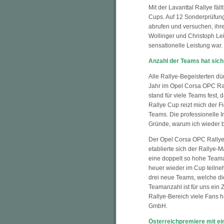
Mit der Lavanttal Rallye fä
Cups. Auf 12 Sonderprüfun
abrufen und versuchen, ihre
Wollinger und Christoph Leit
sensationelle Leistung war.
Anzahl der Teams hat sich
Alle Rallye-Begeisterten dü
Jahr im Opel Corsa OPC Ra
stand für viele Teams fest,
Rallye Cup reizt mich der F
Teams. Die professionelle I
Gründe, warum ich wieder b
Der Opel Corsa OPC Rallye 
etablierte sich der Rallye-
eine doppelt so hohe Teama
heuer wieder im Cup teilne
drei neue Teams, welche die
Teamanzahl ist für uns ein
Rallye-Bereich viele Fans h
GmbH.
Österreichpremiere mit 