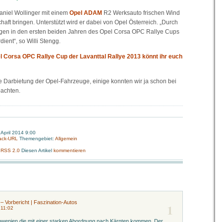
aniel Wollinger mit einem
Opel ADAM
R2 Werksauto frischen Wind
haft bringen. Unterstützt wird er dabei von Opel Österreich. „Durch
ngen in den ersten beiden Jahren des Opel Corsa OPC Rallye Cups
dient“, so Willi Stengg.
 Corsa OPC Rallye Cup der Lavanttal Rallye 2013 könnt ihr euch
e Darbietung der Opel-Fahrzeuge, einige konnten wir ja schon bei
achten.
April 2014 9:00
ack-URL
Themengebiet:
Allgemein
:
RSS 2.0
Diesen Artikel
kommentieren
 – Vorbericht | Faszination-Autos
1
 11:02
lowenien die mit einer starken Abordnung nach Kärnten kommen. Der