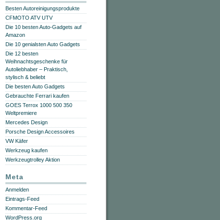
Besten Autoreinigungsprodukte
CFMOTO ATV UTV
Die 10 besten Auto-Gadgets auf
Amazon
Die 10 genialsten Auto Gadgets
Die 12 besten
Weihnachtsgeschenke für
Autoliebhaber – Praktisch,
stylisch & beliebt
Die besten Auto Gadgets
Gebrauchte Ferrari kaufen
GOES Terrox 1000 500 350
Weltpremiere
Mercedes Design
Porsche Design Accessoires
VW Käfer
Werkzeug kaufen
Werkzeugtrolley Aktion
Meta
Anmelden
Eintrags-Feed
Kommentar-Feed
WordPress.org