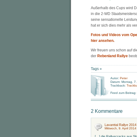
Außerhalb des Cups wird D
in die 2-WD Staatsmeistersc
seine sensationelle Leistu
hat er sich dies mehr als ver
Fotos und Videos vom Opel
hier ansehen.
Wir freuen uns schon auf di
der
Rebenland Rallye
beob
Tags »
Autor:
Peter
Datum: Montag, 7. 
Trackback:
Trackb
Feed zum Beitrag
2 Kommentare
Lavanttal Rallye 2014
Mittwoch, 9. April 2014
[…] die Rallyecracks aus S