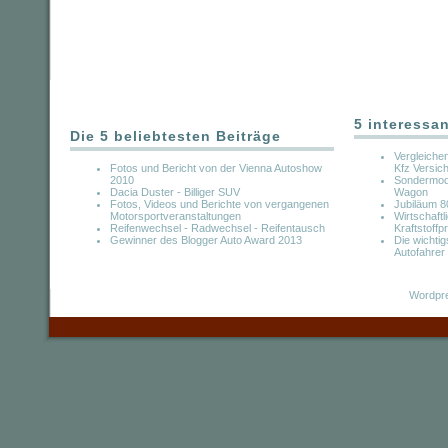
5 interessa
Die 5 beliebtesten Beiträge
Vergleichen
Fotos und Bericht von der Vienna Autoshow
Kfz Versic
2010
Sondermod
Dacia Duster - Billiger SUV
Wagon
Fotos, Videos und Berichte von vergangenen
Jubiläum 8
Motorsportveranstaltungen
Wirtschaft
Reifenwechsel - Radwechsel - Reifentausch
Kraftstoffp
Gewinner des Blogger Auto Award 2013
Die wichti
Autofahrer
Wordpre