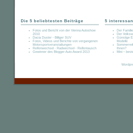
Die 5 beliebtesten Beiträge
5 interessan
Fotos und Bericht von der Vienna Autoshow
Der Famili
2010
Der Volksw
Dacia Duster - Billiger SUV
Günstige Er
Fotos, Videos und Berichte von vergangenen
Modelle
Motorsportveranstaltungen
Sommerreif
Reifenwechsel - Radwechsel - Reifentausch
Ihnen?
Gewinner des Blogger Auto Award 2013
Mini – bes
Wordpre