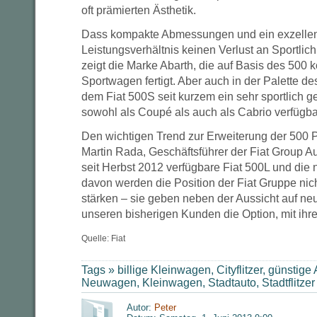
oft prämierten Ästhetik.
Dass kompakte Abmessungen und ein exzellen
Leistungsverhältnis keinen Verlust an Sportlic
zeigt die Marke Abarth, die auf Basis des 500
Sportwagen fertigt. Aber auch in der Palette des
dem Fiat 500S seit kurzem ein sehr sportlich ge
sowohl als Coupé als auch als Cabrio verfügbar
Den wichtigen Trend zur Erweiterung der 500 Pa
Martin Rada, Geschäftsführer der Fiat Group Au
seit Herbst 2012 verfügbare Fiat 500L und di
davon werden die Position der Fiat Gruppe nic
stärken – sie geben neben der Aussicht auf 
unseren bisherigen Kunden die Option, mit ihr
Quelle: Fiat
Tags »
billige Kleinwagen
,
Cityflitzer
,
günstige 
Neuwagen
,
Kleinwagen
,
Stadtauto
,
Stadtflitzer
Autor:
Peter