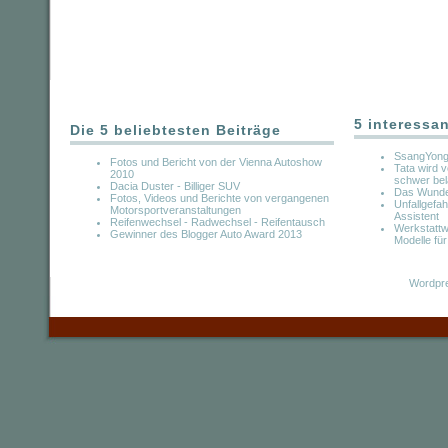
5 interessa
Die 5 beliebtesten Beiträge
SsangYong
Fotos und Bericht von der Vienna Autoshow
Tata wird 
2010
schwer bel
Dacia Duster - Billiger SUV
Das Wunde
Fotos, Videos und Berichte von vergangenen
Unfallgefa
Motorsportveranstaltungen
Assistent
Reifenwechsel - Radwechsel - Reifentausch
Werkstattw
Gewinner des Blogger Auto Award 2013
Modelle fü
Wordpre