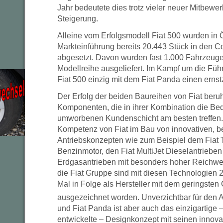
Jahr bedeutete dies trotz vieler neuer Mitbewe
Steigerung.
Alleine vom Erfolgsmodell Fiat 500 wurden in Ö
Markteinführung bereits 20.443 Stück in den 
abgesetzt. Davon wurden fast 1.000 Fahrzeuge
Modellreihe ausgeliefert. Im Kampf um die Fü
Fiat 500 einzig mit dem Fiat Panda einen ern
Der Erfolg der beiden Baureihen von Fiat beruh
Komponenten, die in ihrer Kombination die Bedü
umworbenen Kundenschicht am besten treffen. 
Kompetenz von Fiat im Bau von innovativen, 
Antriebskonzepten wie zum Beispiel dem Fiat 
Benzinmotor, den Fiat MultiJet Dieselantriebe
Erdgasantrieben mit besonders hoher Reichwei
die Fiat Gruppe sind mit diesen Technologien 
Mal in Folge als Hersteller mit dem geringsten
ausgezeichnet worden. Unverzichtbar für den A
und Fiat Panda ist aber auch das einzigartige –
entwickelte – Designkonzept mit seinen innov