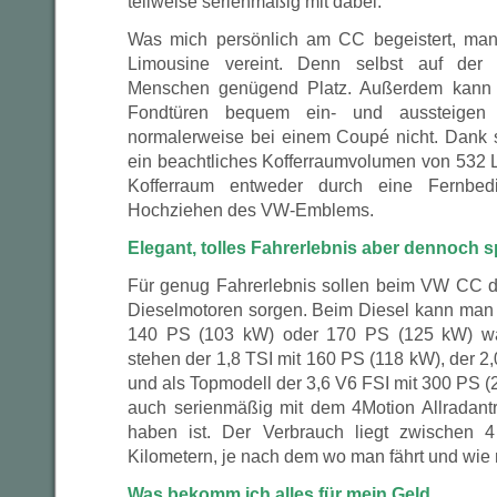
teilweise serienmäßig mit dabei.
Was mich persönlich am CC begeistert, man
Limousine vereint. Denn selbst auf de
Menschen genügend Platz. Außerdem kann 
Fondtüren bequem ein- und aussteigen
normalerweise bei einem Coupé nicht. Dank 
ein beachtliches Kofferraumvolumen von 532 L
Kofferraum entweder durch eine Fernbe
Hochziehen des VW-Emblems.
Elegant, tolles Fahrerlebnis aber dennoch 
Für genug Fahrerlebnis sollen beim VW CC d
Dieselmotoren sorgen. Beim Diesel kann man
140 PS (103 kW) oder 170 PS (125 kW) wä
stehen der 1,8 TSI mit 160 PS (118 kW), der 2
und als Topmodell der 3,6 V6 FSI mit 300 PS (
auch serienmäßig mit dem 4Motion Allradant
haben ist. Der Verbrauch liegt zwischen 
Kilometern, je nach dem wo man fährt und wie 
Was bekomm ich alles für mein Geld