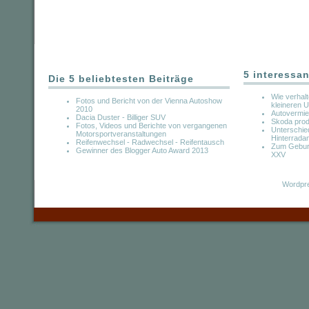
5 interessan
Die 5 beliebtesten Beiträge
Wie verhal
Fotos und Bericht von der Vienna Autoshow
kleineren U
2010
Autovermiet
Dacia Duster - Billiger SUV
Skoda prod
Fotos, Videos und Berichte von vergangenen
Unterschie
Motorsportveranstaltungen
Hinterradan
Reifenwechsel - Radwechsel - Reifentausch
Zum Geburt
Gewinner des Blogger Auto Award 2013
XXV
Wordpre