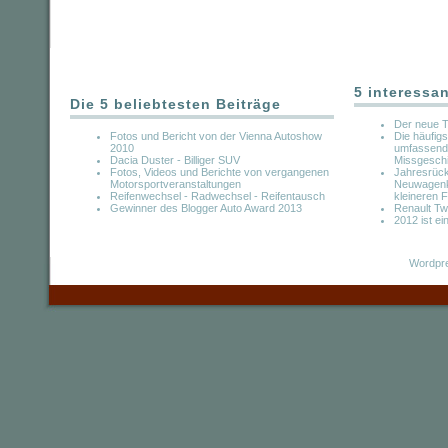
5 interessa
Die 5 beliebtesten Beiträge
Der neue 
Fotos und Bericht von der Vienna Autoshow
Die häufigs
2010
umfassende
Dacia Duster - Billiger SUV
Missgeschi
Fotos, Videos und Berichte von vergangenen
Jahresrück
Motorsportveranstaltungen
Neuwagenka
Reifenwechsel - Radwechsel - Reifentausch
kleineren 
Gewinner des Blogger Auto Award 2013
Renault Tw
2012 ist e
Wordpre