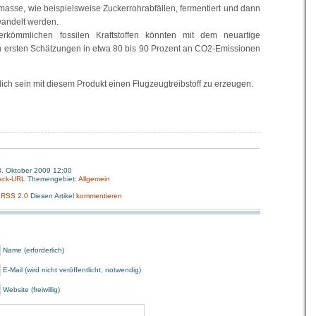
masse, wie beispielsweise Zuckerrohrabfällen, fermentiert und dann
wandelt werden.
kömmlichen fossilen Kraftstoffen könnten mit dem neuartige
en ersten Schätzungen in etwa 80 bis 90 Prozent an CO2-Emissionen
ich sein mit diesem Produkt einen Flugzeugtreibstoff zu erzeugen.
. Oktober 2009 12:00
ack-URL
Themengebiet:
Allgemein
:
RSS 2.0
Diesen Artikel
kommentieren
Name (erforderlich)
E-Mail (wird nicht veröffentlicht, notwendig)
Website (freiwillig)