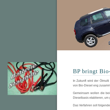
BP bringt Bio
In Zukunft wird der Ölmult
von Bio-Diesel eng zusamm
Gemeinsam wollen die bei
Dieselbasis etablieren, um 
Das Verfahren soll folgend