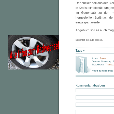
Der Zucker soll aus der Bio
in Kraftstoffmoleküle umge
Im Gegensatz zu den her
hergestellten Sprit nach d
eingespart werden.
Angeblich soll es auch mögl
Berichtet die auto-presse.
Tags »
Autor:
Peter
Datum: Samstag, 3
Trackback:
Trackb
Feed zum Beitrag
Kommentar abgeben