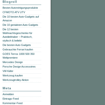
Blogroll
Besten Autoreinigungsprodukte
CFMOTO ATV UTV
Die 10 besten Auto-Gadgets auf
Amazon
Die 10 genialsten Auto Gadgets
Die 12 besten
Weihnachtsgeschenke für
Autoliebhaber – Praktisch,
stylisch & beliebt
Die besten Auto Gadgets
Gebrauchte Ferrari kaufen
GOES Terrox 1000 500 350
Weltpremiere
Mercedes Design
Porsche Design Accessoires
VW Käfer
Werkzeug kaufen
Werkzeugtrolley Aktion
Meta
Anmelden
Eintrags-Feed
Kommentar-Feed