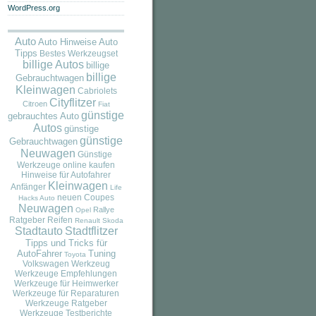
WordPress.org
Auto
Auto
Auto Hinweise
Tipps
Bestes Werkzeugset
billige Autos
billige
billige
Gebrauchtwagen
Kleinwagen
Cabriolets
Cityflitzer
Citroen
Fiat
günstige
gebrauchtes Auto
Autos
günstige
günstige
Gebrauchtwagen
Neuwagen
Günstige
Werkzeuge online kaufen
Hinweise für Autofahrer
Kleinwagen
Anfänger
Life
neuen Coupes
Hacks Auto
Neuwagen
Rallye
Opel
Ratgeber
Reifen
Renault
Skoda
Stadtauto
Stadtflitzer
Tipps und Tricks für
AutoFahrer
Tuning
Toyota
Volkswagen
Werkzeug
Werkzeuge Empfehlungen
Werkzeuge für Heimwerker
Werkzeuge für Reparaturen
Werkzeuge Ratgeber
Werkzeuge Testberichte