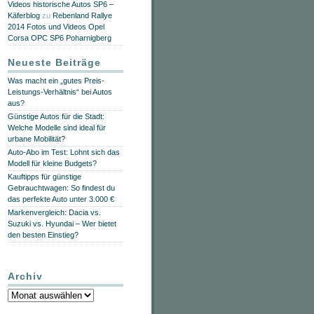
Videos historische Autos SP6 –
Käferblog
zu
Rebenland Rallye
2014 Fotos und Videos Opel
Corsa OPC SP6 Poharnigberg
Neueste Beiträge
Was macht ein „gutes Preis-
Leistungs-Verhältnis“ bei Autos
aus?
Günstige Autos für die Stadt:
Welche Modelle sind ideal für
urbane Mobilität?
Auto-Abo im Test: Lohnt sich das
Modell für kleine Budgets?
Kauftipps für günstige
Gebrauchtwagen: So findest du
das perfekte Auto unter 3.000 €
Markenvergleich: Dacia vs.
Suzuki vs. Hyundai – Wer bietet
den besten Einstieg?
Archiv
Archiv