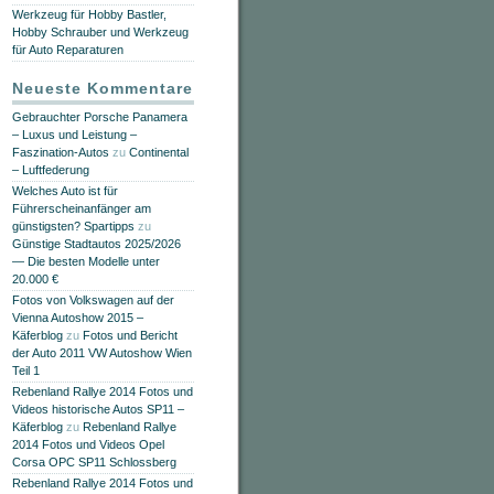
Werkzeug für Hobby Bastler,
Hobby Schrauber und Werkzeug
für Auto Reparaturen
Neueste Kommentare
Gebrauchter Porsche Panamera
– Luxus und Leistung –
Faszination-Autos
zu
Continental
– Luftfederung
Welches Auto ist für
Führerscheinanfänger am
günstigsten? Spartipps
zu
Günstige Stadtautos 2025/2026
— Die besten Modelle unter
20.000 €
Fotos von Volkswagen auf der
Vienna Autoshow 2015 –
Käferblog
zu
Fotos und Bericht
der Auto 2011 VW Autoshow Wien
Teil 1
Rebenland Rallye 2014 Fotos und
Videos historische Autos SP11 –
Käferblog
zu
Rebenland Rallye
2014 Fotos und Videos Opel
Corsa OPC SP11 Schlossberg
Rebenland Rallye 2014 Fotos und