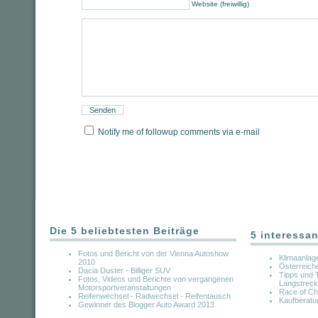
Website (freiwillig)
Notify me of followup comments via e-mail
Die 5 beliebtesten Beiträge
5 interessan
Fotos und Bericht von der Vienna Autoshow
Klimaanlag
2010
Österreich
Dacia Duster - Billiger SUV
Tipps und 
Fotos, Videos und Berichte von vergangenen
Langstreck
Motorsportveranstaltungen
Race of C
Reifenwechsel - Radwechsel - Reifentausch
Kaufberatu
Gewinner des Blogger Auto Award 2013