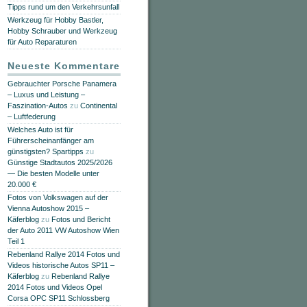
Tipps rund um den Verkehrsunfall
Werkzeug für Hobby Bastler,
Hobby Schrauber und Werkzeug
für Auto Reparaturen
Neueste Kommentare
Gebrauchter Porsche Panamera
– Luxus und Leistung –
Faszination-Autos
zu
Continental
– Luftfederung
Welches Auto ist für
Führerscheinanfänger am
günstigsten? Spartipps
zu
Günstige Stadtautos 2025/2026
— Die besten Modelle unter
20.000 €
Fotos von Volkswagen auf der
Vienna Autoshow 2015 –
Käferblog
zu
Fotos und Bericht
der Auto 2011 VW Autoshow Wien
Teil 1
Rebenland Rallye 2014 Fotos und
Videos historische Autos SP11 –
Käferblog
zu
Rebenland Rallye
2014 Fotos und Videos Opel
Corsa OPC SP11 Schlossberg