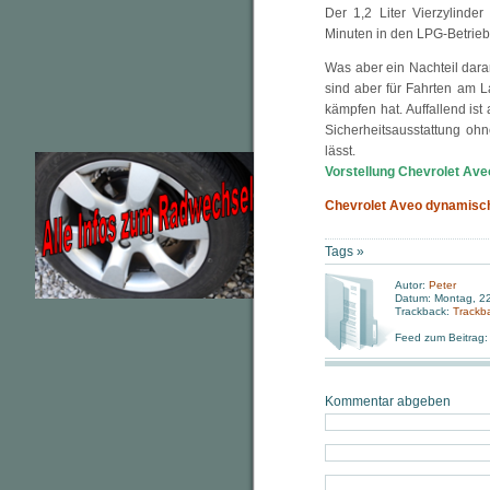
Der 1,2 Liter Vierzylinde
Minuten in den LPG-Betrieb
Was aber ein Nachteil daran
sind aber für Fahrten am 
kämpfen hat. Auffallend is
Sicherheitsausstattung oh
lässt.
Vorstellung Chevrolet Ave
Chevrolet Aveo dynamische
Tags »
Autor:
Peter
Datum: Montag, 22
Trackback:
Trackb
Feed zum Beitrag
Kommentar abgeben