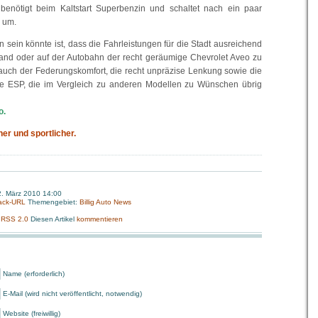
r benötigt beim Kaltstart Superbenzin und schaltet nach ein paar
 um.
 sein könnte ist, dass die Fahrleistungen für die Stadt ausreichend
Land oder auf der Autobahn der recht geräumige Chevrolet Aveo zu
t auch der Federungskomfort, die recht unpräzise Lenkung sowie die
ne ESP, die im Vergleich zu anderen Modellen zu Wünschen übrig
o.
r und sportlicher.
. März 2010 14:00
ack-URL
Themengebiet:
Billig Auto News
:
RSS 2.0
Diesen Artikel
kommentieren
Name (erforderlich)
E-Mail (wird nicht veröffentlicht, notwendig)
Website (freiwillig)