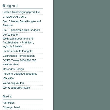
Blogroll
Besten Autoreinigungsprodukte
CFMOTO ATV UTV
Die 10 besten Auto-Gadgets auf
Amazon
Die 10 genialsten Auto Gadgets
Die 12 besten
Weihnachtsgeschenke für
Autoliebhaber – Praktisch,
stylisch & beliebt
Die besten Auto Gadgets
Gebrauchte Ferrari kaufen
GOES Terrox 1000 500 350
Weltpremiere
Mercedes Design
Porsche Design Accessoires
VW Käfer
Werkzeug kaufen
Werkzeugtrolley Aktion
Meta
Anmelden
Eintrags-Feed