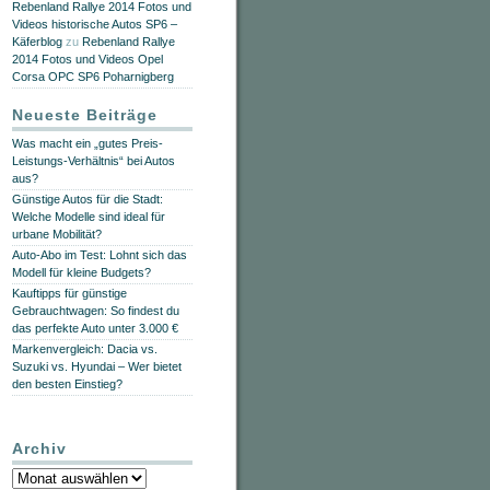
Rebenland Rallye 2014 Fotos und
Videos historische Autos SP6 –
Käferblog
zu
Rebenland Rallye
2014 Fotos und Videos Opel
Corsa OPC SP6 Poharnigberg
Neueste Beiträge
Was macht ein „gutes Preis-
Leistungs-Verhältnis“ bei Autos
aus?
Günstige Autos für die Stadt:
Welche Modelle sind ideal für
urbane Mobilität?
Auto-Abo im Test: Lohnt sich das
Modell für kleine Budgets?
Kauftipps für günstige
Gebrauchtwagen: So findest du
das perfekte Auto unter 3.000 €
Markenvergleich: Dacia vs.
Suzuki vs. Hyundai – Wer bietet
den besten Einstieg?
Archiv
Archiv