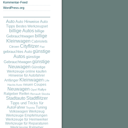
Kommentar-Feed
WordPress.org
Auto
Auto
Auto Hinweise
Tipps
Bestes Werkzeugset
billige Autos
billige
billige
Gebrauchtwagen
Kleinwagen
Cabriolets
Cityflitzer
Citroen
Fiat
günstige
gebrauchtes Auto
Autos
günstige
günstige
Gebrauchtwagen
Neuwagen
Günstige
Werkzeuge online kaufen
Hinweise für Autofahrer
Kleinwagen
Anfänger
Life
neuen Coupes
Hacks Auto
Neuwagen
Rallye
Opel
Ratgeber
Reifen
Renault
Skoda
Stadtauto
Stadtflitzer
Tipps und Tricks für
AutoFahrer
Tuning
Toyota
Volkswagen
Werkzeug
Werkzeuge Empfehlungen
Werkzeuge für Heimwerker
Werkzeuge für Reparaturen
Werkzeuge Ratgeber