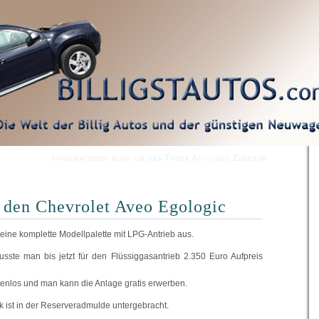
Informationen rund um das Thema Auto und Zubehör
r den Chevrolet Aveo Egologic
seine komplette Modellpalette mit LPG-Antrieb aus.
sste man bis jetzt für den Flüssiggasantrieb 2.350 Euro Aufpreis
stenlos und man kann die Anlage gratis erwerben.
k ist in der Reserveradmulde untergebracht.