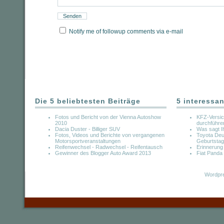
Notify me of followup comments via e-mail
Die 5 beliebtesten Beiträge
5 interessan
Fotos und Bericht von der Vienna Autoshow
KFZ-Versic
2010
durchführe
Dacia Duster - Billiger SUV
Was sagt I
Fotos, Videos und Berichte von vergangenen
Toyota Deut
Motorsportveranstaltungen
Geburtstag
Reifenwechsel - Radwechsel - Reifentausch
Erinnerung
Gewinner des Blogger Auto Award 2013
Fiat Panda
Wordpre