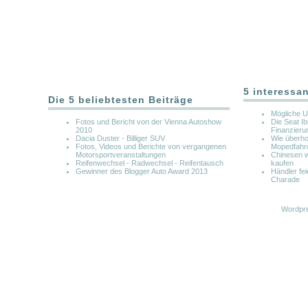
5 interessa
Die 5 beliebtesten Beiträge
Mögliche U
Fotos und Bericht von der Vienna Autoshow
Die Seat I
2010
Finanzieru
Dacia Duster - Billiger SUV
Wie überho
Fotos, Videos und Berichte von vergangenen
Mopedfahre
Motorsportveranstaltungen
Chinesen w
Reifenwechsel - Radwechsel - Reifentausch
kaufen
Gewinner des Blogger Auto Award 2013
Händler fe
Charade
Wordpre