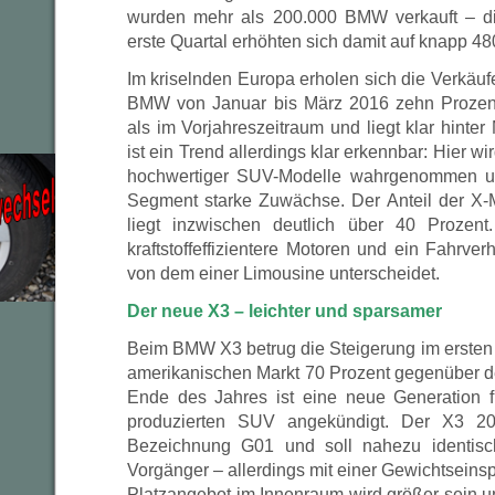
wurden mehr als 200.000 BMW verkauft – di
erste Quartal erhöhten sich damit auf knapp 48
Im kriselnden Europa erholen sich die Verkäu
BMW von Januar bis März 2016 zehn Prozen
als im Vorjahreszeitraum und liegt klar hinte
ist ein Trend allerdings klar erkennbar: Hier 
hochwertiger SUV-Modelle wahrgenommen un
Segment starke Zuwächse. Der Anteil der X
liegt inzwischen deutlich über 40 Prozen
kraftstoffeffizientere Motoren und ein Fahrver
von dem einer Limousine unterscheidet.
Der neue X3 – leichter und sparsamer
Beim BMW X3 betrug die Steigerung im ersten
amerikanischen Markt 70 Prozent gegenüber d
Ende des Jahres ist eine neue Generation f
produzierten SUV angekündigt. Der X3 20
Bezeichnung G01 und soll nahezu identis
Vorgänger – allerdings mit einer Gewichtseins
Platzangebot im Innenraum wird größer sein u