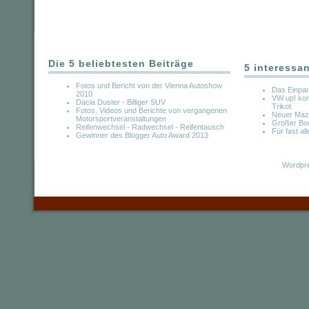
Die 5 beliebtesten Beiträge
5 interessa
Fotos und Bericht von der Vienna Autoshow
Das Einpa
2010
VW up! ko
Dacia Duster - Billiger SUV
Trikot
Fotos, Videos und Berichte von vergangenen
Neuer Maz
Motorsportveranstaltungen
Großer Bo
Reifenwechsel - Radwechsel - Reifentausch
Für fast a
Gewinner des Blogger Auto Award 2013
Wordpre