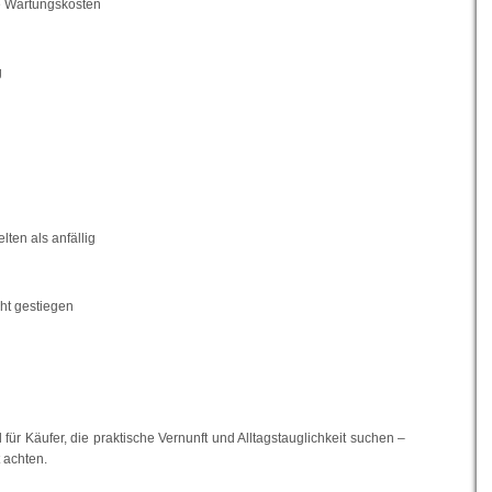
e Wartungskosten
g
lten als anfällig
cht gestiegen
 für Käufer, die praktische Vernunft und Alltagstauglichkeit suchen –
t achten.