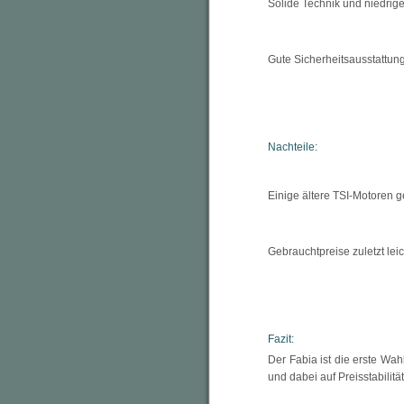
Solide Technik und niedrig
Gute Sicherheitsausstattun
Nachteile:
Einige ältere TSI-Motoren ge
Gebrauchtpreise zuletzt lei
Fazit:
Der Fabia ist die erste Wahl
und dabei auf Preisstabilitä