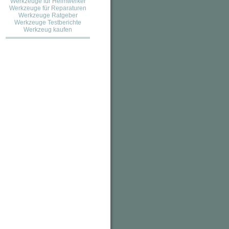
Werkzeuge für Heimwerker
Werkzeuge für Reparaturen
Werkzeuge Ratgeber
Werkzeuge Testberichte
Werkzeug kaufen