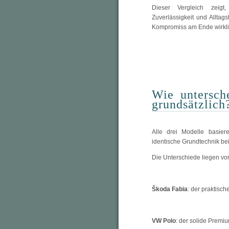
Dieser Vergleich zeigt,
Zuverlässigkeit und Alltag
Kompromiss am Ende wirklic
Wie untersch
grundsätzlich
Alle drei Modelle basie
identische Grundtechnik bei
Die Unterschiede liegen vor
Škoda Fabia
: der praktisch
VW Polo
: der solide Premi