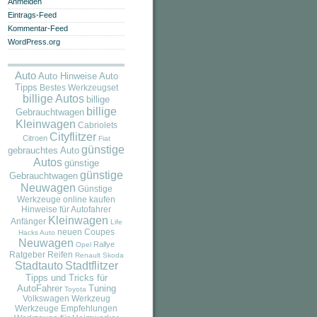
Anmelden
Eintrags-Feed
Kommentar-Feed
WordPress.org
Auto
Auto
Auto Hinweise
Tipps
Bestes Werkzeugset
billige Autos
billige
billige
Gebrauchtwagen
Kleinwagen
Cabriolets
Cityflitzer
Citroen
Fiat
günstige
gebrauchtes Auto
Autos
günstige
günstige
Gebrauchtwagen
Neuwagen
Günstige
Werkzeuge online kaufen
Hinweise für Autofahrer
Kleinwagen
Anfänger
Life
neuen Coupes
Hacks Auto
Neuwagen
Rallye
Opel
Ratgeber
Reifen
Renault
Skoda
Stadtauto
Stadtflitzer
Tipps und Tricks für
AutoFahrer
Tuning
Toyota
Volkswagen
Werkzeug
Werkzeuge Empfehlungen