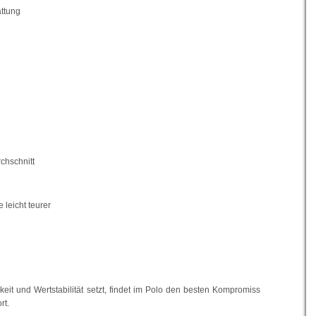
attung
chschnitt
 leicht teurer
keit und Wertstabilität setzt, findet im Polo den besten Kompromiss
rt.