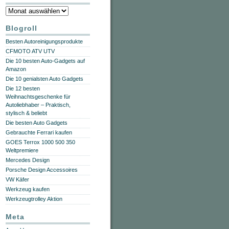
Archiv
Blogroll
Besten Autoreinigungsprodukte
CFMOTO ATV UTV
Die 10 besten Auto-Gadgets auf
Amazon
Die 10 genialsten Auto Gadgets
Die 12 besten
Weihnachtsgeschenke für
Autoliebhaber – Praktisch,
stylisch & beliebt
Die besten Auto Gadgets
Gebrauchte Ferrari kaufen
GOES Terrox 1000 500 350
Weltpremiere
Mercedes Design
Porsche Design Accessoires
VW Käfer
Werkzeug kaufen
Werkzeugtrolley Aktion
Meta