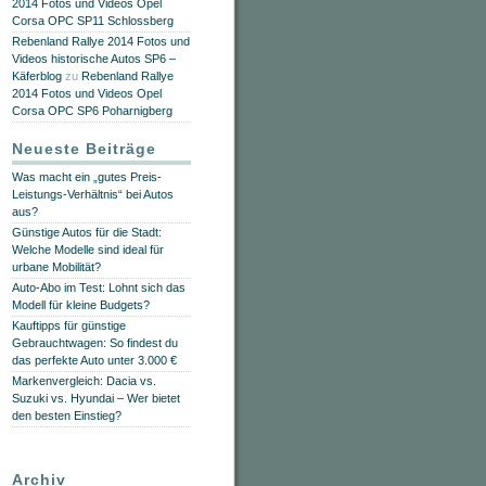
2014 Fotos und Videos Opel
Corsa OPC SP11 Schlossberg
Rebenland Rallye 2014 Fotos und
Videos historische Autos SP6 –
Käferblog
zu
Rebenland Rallye
2014 Fotos und Videos Opel
Corsa OPC SP6 Poharnigberg
Neueste Beiträge
Was macht ein „gutes Preis-
Leistungs-Verhältnis“ bei Autos
aus?
Günstige Autos für die Stadt:
Welche Modelle sind ideal für
urbane Mobilität?
Auto-Abo im Test: Lohnt sich das
Modell für kleine Budgets?
Kauftipps für günstige
Gebrauchtwagen: So findest du
das perfekte Auto unter 3.000 €
Markenvergleich: Dacia vs.
Suzuki vs. Hyundai – Wer bietet
den besten Einstieg?
Archiv