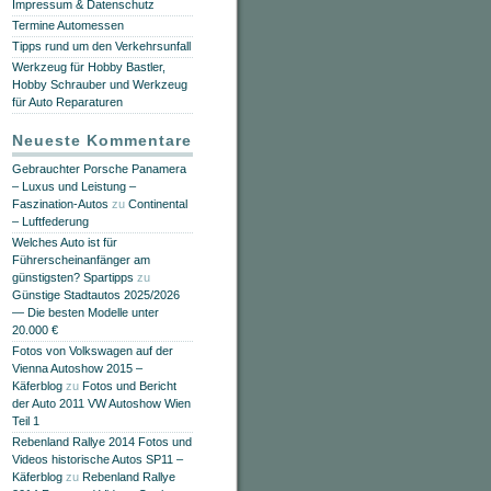
Impressum & Datenschutz
Termine Automessen
Tipps rund um den Verkehrsunfall
Werkzeug für Hobby Bastler,
Hobby Schrauber und Werkzeug
für Auto Reparaturen
Neueste Kommentare
Gebrauchter Porsche Panamera
– Luxus und Leistung –
Faszination-Autos
zu
Continental
– Luftfederung
Welches Auto ist für
Führerscheinanfänger am
günstigsten? Spartipps
zu
Günstige Stadtautos 2025/2026
— Die besten Modelle unter
20.000 €
Fotos von Volkswagen auf der
Vienna Autoshow 2015 –
Käferblog
zu
Fotos und Bericht
der Auto 2011 VW Autoshow Wien
Teil 1
Rebenland Rallye 2014 Fotos und
Videos historische Autos SP11 –
Käferblog
zu
Rebenland Rallye