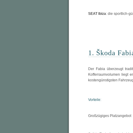
SEAT Ibiza
: die sportlich-
1. Škoda Fabi
Der Fabia überzeugt traditi
Kofferraumvolumen liegt er
kostengünstigsten Fahrzeug
Vorteile:
Großzügiges Platzangebot