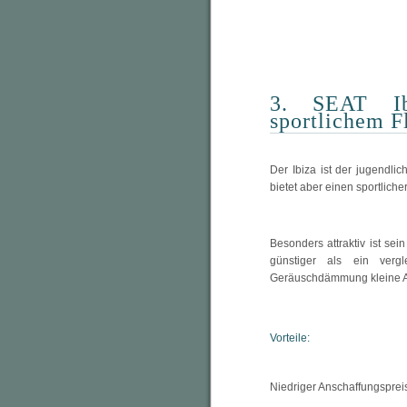
3. SEAT Ib
sportlichem F
Der Ibiza ist der jugendlic
bietet aber einen sportliche
Besonders attraktiv ist se
günstiger als ein verg
Geräuschdämmung kleine A
Vorteile:
Niedriger Anschaffungsprei