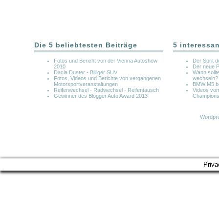
Die 5 beliebtesten Beiträge
5 interessa
Fotos und Bericht von der Vienna Autoshow
Der Sprit 
2010
Der neue 
Dacia Duster - Billiger SUV
Wann sollt
Fotos, Videos und Berichte von vergangenen
wechseln?
Motorsportveranstaltungen
BMW M5 bei
Reifenwechsel - Radwechsel - Reifentausch
Videos vom
Gewinner des Blogger Auto Award 2013
Champions
Wordpre
Priva