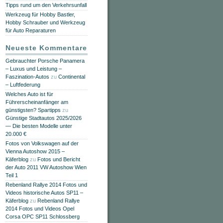
Tipps rund um den Verkehrsunfall
Werkzeug für Hobby Bastler,
Hobby Schrauber und Werkzeug
für Auto Reparaturen
Neueste Kommentare
Gebrauchter Porsche Panamera
– Luxus und Leistung –
Faszination-Autos
zu
Continental
– Luftfederung
Welches Auto ist für
Führerscheinanfänger am
günstigsten? Spartipps
zu
Günstige Stadtautos 2025/2026
— Die besten Modelle unter
20.000 €
Fotos von Volkswagen auf der
Vienna Autoshow 2015 –
Käferblog
zu
Fotos und Bericht
der Auto 2011 VW Autoshow Wien
Teil 1
Rebenland Rallye 2014 Fotos und
Videos historische Autos SP11 –
Käferblog
zu
Rebenland Rallye
2014 Fotos und Videos Opel
Corsa OPC SP11 Schlossberg