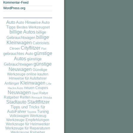
Kommentar-Feed
WordPress.org
Auto
Auto
Auto Hinweise
Tipps
Bestes Werkzeugset
billige Autos
billige
billige
Gebrauchtwagen
Kleinwagen
Cabriolets
Cityflitzer
Citroen
Fiat
günstige
gebrauchtes Auto
Autos
günstige
günstige
Gebrauchtwagen
Neuwagen
Günstige
Werkzeuge online kaufen
Hinweise für Autofahrer
Kleinwagen
Anfänger
Life
neuen Coupes
Hacks Auto
Neuwagen
Rallye
Opel
Ratgeber
Reifen
Renault
Skoda
Stadtauto
Stadtflitzer
Tipps und Tricks für
AutoFahrer
Tuning
Toyota
Volkswagen
Werkzeug
Werkzeuge Empfehlungen
Werkzeuge für Heimwerker
Werkzeuge für Reparaturen
Werkzeuge Ratgeber