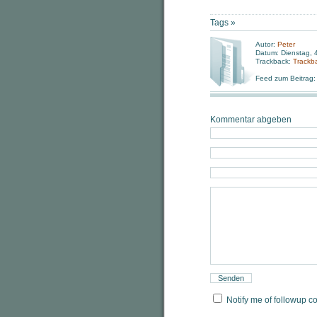
Tags »
Autor:
Peter
Datum: Dienstag, 
Trackback:
Trackb
Feed zum Beitrag
Kommentar abgeben
Notify me of followup c