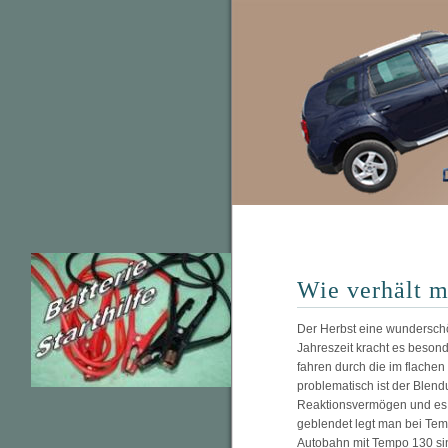
Wie verhält m
Der Herbst eine wunderschö
Jahreszeit kracht es besonde
fahren durch die im flachen
problematisch ist der Blend
Reaktionsvermögen und es 
geblendet legt man bei Temp
Autobahn mit Tempo 130 sin