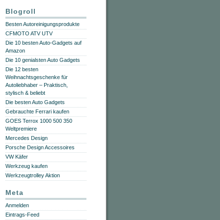
Blogroll
Besten Autoreinigungsprodukte
CFMOTO ATV UTV
Die 10 besten Auto-Gadgets auf
Amazon
Die 10 genialsten Auto Gadgets
Die 12 besten
Weihnachtsgeschenke für
Autoliebhaber – Praktisch,
stylisch & beliebt
Die besten Auto Gadgets
Gebrauchte Ferrari kaufen
GOES Terrox 1000 500 350
Weltpremiere
Mercedes Design
Porsche Design Accessoires
VW Käfer
Werkzeug kaufen
Werkzeugtrolley Aktion
Meta
Anmelden
Eintrags-Feed