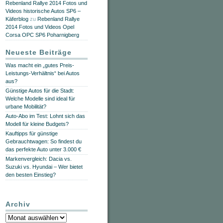
Rebenland Rallye 2014 Fotos und
Videos historische Autos SP6 –
Käferblog
zu
Rebenland Rallye
2014 Fotos und Videos Opel
Corsa OPC SP6 Poharnigberg
Neueste Beiträge
Was macht ein „gutes Preis-
Leistungs-Verhältnis“ bei Autos
aus?
Günstige Autos für die Stadt:
Welche Modelle sind ideal für
urbane Mobilität?
Auto-Abo im Test: Lohnt sich das
Modell für kleine Budgets?
Kauftipps für günstige
Gebrauchtwagen: So findest du
das perfekte Auto unter 3.000 €
Markenvergleich: Dacia vs.
Suzuki vs. Hyundai – Wer bietet
den besten Einstieg?
Archiv
Archiv