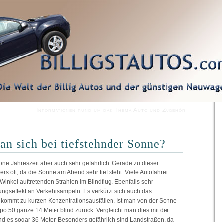
Informationen rund um das Thema Auto und Zubehör
an sich bei tiefstehnder Sonne?
ne Jahreszeit aber auch sehr gefährlich. Gerade zu dieser
rs oft, da die Sonne am Abend sehr tief steht. Viele Autofahrer
 Winkel auftretenden Strahlen im Blindflug. Ebenfalls sehr
ungseffekt an Verkehrsampeln. Es verkürzt sich auch das
kommt zu kurzen Konzentrationsausfällen. Ist man von der Sonne
o 50 ganze 14 Meter blind zurück. Vergleicht man dies mit der
d es sogar 36 Meter. Besonders gefährlich sind Landstraßen, da