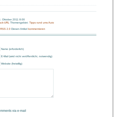
4. Oktober 2011 8:00
ack-URL
Themengebiet:
Tipps rund ums Auto
:
RSS 2.0
Diesen Artikel
kommentieren
Name (erforderlich)
E-Mail (wird nicht veröffentlicht, notwendig)
Website (freiwillig)
omments via e-mail