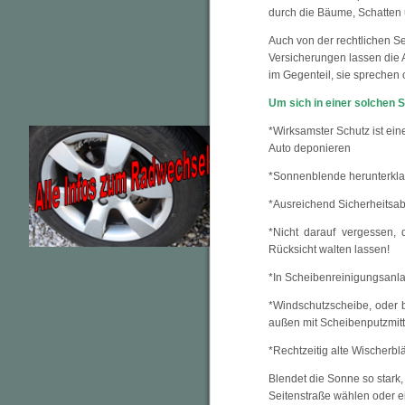
durch die Bäume, Schatten
Auch von der rechtlichen Se
Versicherungen lassen die 
im Gegenteil, sie sprechen 
Um sich in einer solchen Si
*Wirksamster Schutz ist eine
Auto deponieren
*Sonnenblende herunterkl
*Ausreichend Sicherheitsab
*Nicht darauf vergessen,
Rücksicht walten lassen!
*In Scheibenreinigungsanla
*Windschutzscheibe, oder 
außen mit Scheibenputzmitt
*Rechtzeitig alte Wischerbl
Blendet die Sonne so stark, 
Seitenstraße wählen oder ei