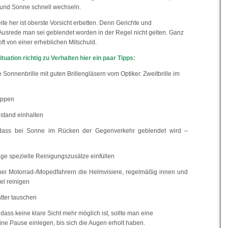
 und Sonne schnell wechseln.
ite her ist oberste Vorsicht erbetten. Denn Gerichte und
Ausrede man sei geblendet worden in der Regel nicht gelten. Ganz
oft von einer erheblichen Mitschuld.
tuation richtig zu Verhalten hier ein paar Tipps:
 Sonnenbrille mit guten Brillengläsern vom Optiker. Zweitbrille im
appen
stand einhalten
 dass bei Sonne im Rücken der Gegenverkehr geblendet wird –
ge spezielle Reinigungszusätze einfüllen
bei Motorrad-/Mopedfahrern die Helmvisiere, regelmäßig innen und
el reinigen
ätter tauschen
dass keine klare Sicht mehr möglich ist, sollte man eine
ne Pause einlegen, bis sich die Augen erholt haben.