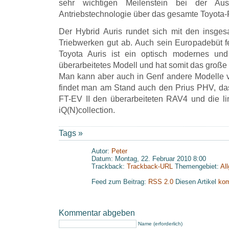
sehr wichtigen Meilenstein bei der Ausw
Antriebstechnologie über das gesamte Toyota-
Der Hybrid Auris rundet sich mit den insgesa
Triebwerken gut ab. Auch sein Europadebüt fei
Toyota Auris ist ein optisch modernes un
überarbeitetes Modell und hat somit das große 
Man kann aber auch in Genf andere Modelle 
findet man am Stand auch den Prius PHV, da
FT-EV II den überarbeiteten RAV4 und die lim
iQ(N)collection.
Tags »
Autor:
Peter
Datum: Montag, 22. Februar 2010 8:00
Trackback:
Trackback-URL
Themengebiet:
Al
Feed zum Beitrag:
RSS 2.0
Diesen Artikel
kom
Kommentar abgeben
Name (erforderlich)